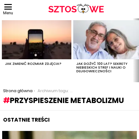
Menu
OSTATNIE
TREŚCI
JAK ZMIENIĆ ROZMIAR ZDJĘCIA?
JAK DOŻYĆ 100 LAT? SEKRETY
NIEBIESKICH STREF I NAUKI O
DŁUGOWIECZNOŚCI
Jesteś tutaj:
Strona główna
Archiwum tagu: przyspieszenie metabolizmu
PRZYSPIESZENIE METABOLIZMU
OSTATNIE TREŚCI