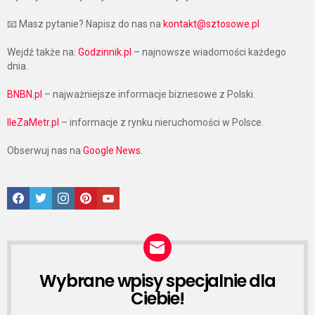
📧 Masz pytanie? Napisz do nas na
kontakt@sztosowe.pl
Wejdź także na:
Godzinnik.pl
– najnowsze wiadomości każdego
dnia.
BNBN.pl
– najważniejsze informacje biznesowe z Polski.
IleZaMetr.pl
– informacje z rynku nieruchomości w Polsce.
Obserwuj nas na
Google News
.
Facebook
Twitter
Instagram
Pinterest
Google News
Wybrane wpisy specjalnie dla
NEWSLETTER
Ciebie!