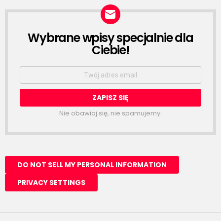
Wybrane wpisy specjalnie dla
NEWSLETTER
Ciebie!
Email
address:
Nie obawiaj się, nie spamujemy.