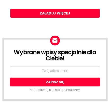
ZAŁADUJ WIĘCEJ
Wybrane wpisy specjalnie dla
NEWSLETTER
Ciebie!
Email
address:
Nie obawiaj się, nie spamujemy.