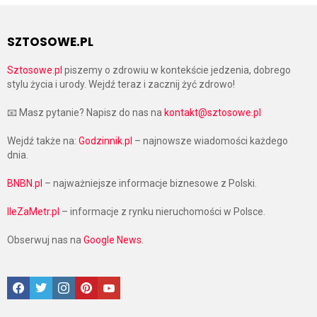
SZTOSOWE.PL
Sztosowe.pl
piszemy o zdrowiu w kontekście jedzenia, dobrego
stylu życia i urody. Wejdź teraz i zacznij żyć zdrowo!
📧 Masz pytanie? Napisz do nas na
kontakt@sztosowe.pl
Wejdź także na:
Godzinnik.pl
– najnowsze wiadomości każdego
dnia.
BNBN.pl
– najważniejsze informacje biznesowe z Polski.
IleZaMetr.pl
– informacje z rynku nieruchomości w Polsce.
Obserwuj nas na
Google News
.
Facebook
Twitter
Instagram
Pinterest
Google News