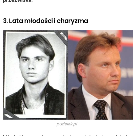
3. Lata młodości i charyzma
pudelek.pl