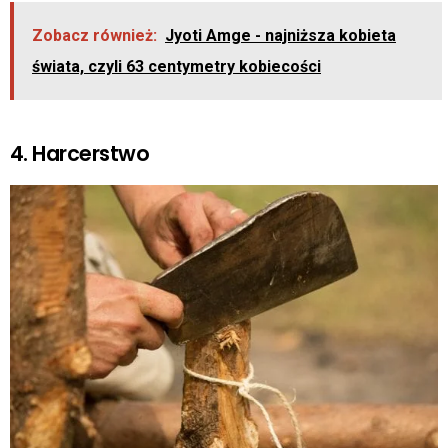
Zobacz również:
Jyoti Amge - najniższa kobieta
świata, czyli 63 centymetry kobiecości
4. Harcerstwo