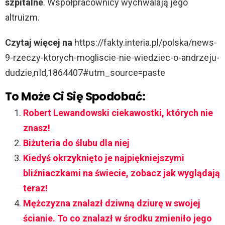
szpitalne
. Współpracownicy wychwalają jego
altruizm.
Czytaj więcej na
https://fakty.interia.pl/polska/news-
9-rzeczy-ktorych-mogliscie-nie-wiedziec-o-andrzeju-
dudzie,nId,1864407#utm_source=paste
To Może Ci Się Spodobać:
Robert Lewandowski ciekawostki, których nie
znasz!
Biżuteria do ślubu dla niej
Kiedyś okrzyknięto je najpiękniejszymi
bliźniaczkami na świecie, zobacz jak wyglądają
teraz!
Mężczyzna znalazł dziwną dziurę w swojej
ścianie. To co znalazł w środku zmieniło jego