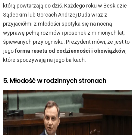
którą powtarzają do dziś. Każdego roku w Beskidzie
i
Sądeckim lub Gorcach Andrzej Duda wraz z
przyjaciółmi z młodości spotyka się na nocną
d
wyprawę pełną rozmów i piosenek z minionych lat,
śpiewanych przy ognisku. Prezydent mówi, że jest to
e
jego
forma resetu od codzienności i obowiązków
,
które spoczywają na jego barkach.
o
5. Młodość w rodzinnych stronach