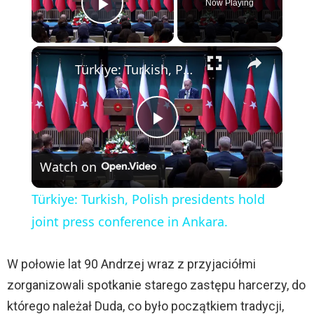
Now Playing
Play Video
×
Türkiye: Turkish, Polish presidents hold joint press conference in Ankara.
P
Watch on
l
Türkiye: Turkish, Polish presidents hold
a
joint press conference in Ankara.
y
W połowie lat 90 Andrzej wraz z przyjaciółmi
zorganizowali spotkanie starego zastępu harcerzy, do
V
którego należał Duda, co było początkiem tradycji,