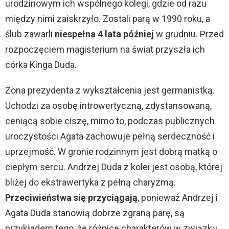
urodzinowym ich wspólnego kolegi, gdzie od razu
między nimi zaiskrzyło. Zostali parą w 1990 roku, a
ślub zawarli
niespełna 4 lata później
w grudniu. Przed
rozpoczęciem magisterium na świat przyszła ich
córka Kinga Duda.
Żona prezydenta z wykształcenia jest germanistką.
Uchodzi za osobę introwertyczną, zdystansowaną,
ceniącą sobie ciszę, mimo to, podczas publicznych
uroczystości Agata zachowuje pełną serdeczność i
uprzejmość. W gronie rodzinnym jest dobrą matką o
ciepłym sercu. Andrzej Duda z kolei jest osobą, której
bliżej do ekstrawertyka z pełną charyzmą.
Przeciwieństwa się przyciągają
, ponieważ Andrzej i
Agata Duda stanowią dobrze zgraną parę, są
przykładem tego, że różnice charakterów w związku