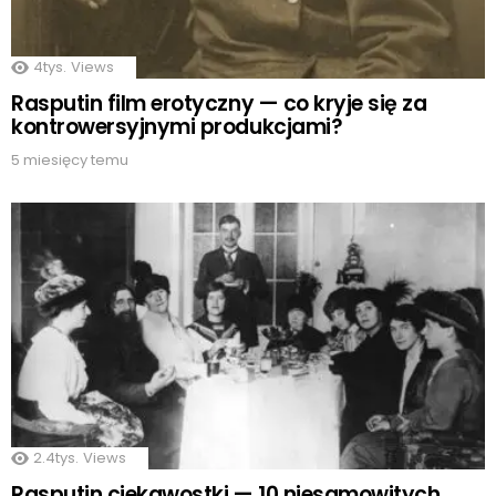
4tys.
Views
Rasputin film erotyczny — co kryje się za
kontrowersyjnymi produkcjami?
5 miesięcy temu
2.4tys.
Views
Rasputin ciekawostki — 10 niesamowitych