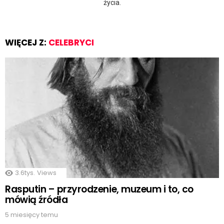
życia.
WIĘCEJ Z:
CELEBRYCI
3.6tys.
Views
Rasputin – przyrodzenie, muzeum i to, co
mówią źródła
5 miesięcy temu