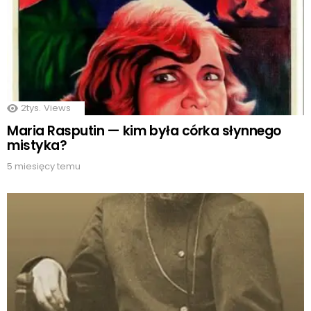
2tys.
Views
Maria Rasputin — kim była córka słynnego
mistyka?
5 miesięcy temu