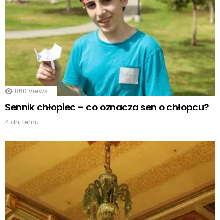
860
Views
Sennik chłopiec – co oznacza sen o chłopcu?
4 dni temu