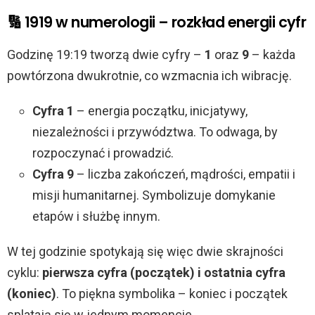
🔢 1919 w numerologii – rozkład energii cyfr
Godzinę 19:19 tworzą dwie cyfry –
1
oraz
9
– każda
powtórzona dwukrotnie, co wzmacnia ich wibrację.
Cyfra 1
– energia początku, inicjatywy,
niezależności i przywództwa. To odwaga, by
rozpoczynać i prowadzić.
Cyfra 9
– liczba zakończeń, mądrości, empatii i
misji humanitarnej. Symbolizuje domykanie
etapów i służbę innym.
W tej godzinie spotykają się więc dwie skrajności
cyklu:
pierwsza cyfra (początek) i ostatnia cyfra
(koniec)
. To piękna symbolika – koniec i początek
splatają się w jednym momencie.