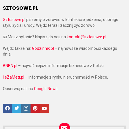
SZTOSOWE.PL
Sztosowe.pl
piszemy o zdrowiu w kontekście jedzenia, dobrego
stylu życia i urody. Wejdź teraz i zacznij żyć zdrowo!
📧 Masz pytanie? Napisz do nas na
kontakt@sztosowe.pl
Wejdź także na:
Godzinnik.pl
– najnowsze wiadomości każdego
dnia.
BNBN.pl
– najważniejsze informacje biznesowe z Polski.
IleZaMetr.pl
– informacje z rynku nieruchomości w Polsce.
Obserwuj nas na
Google News
.
Facebook
Twitter
Instagram
Pinterest
Google News