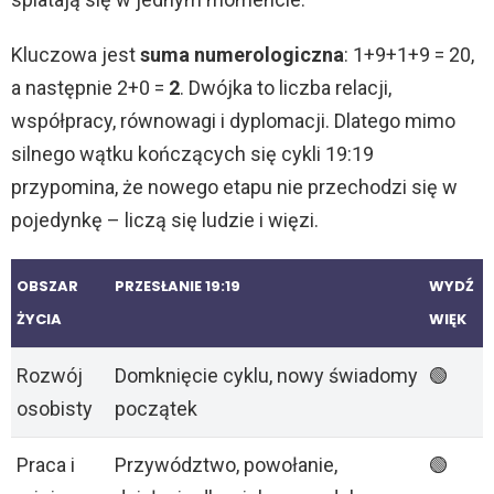
Kluczowa jest
suma numerologiczna
: 1+9+1+9 = 20,
a następnie 2+0 =
2
. Dwójka to liczba relacji,
współpracy, równowagi i dyplomacji. Dlatego mimo
silnego wątku kończących się cykli 19:19
przypomina, że nowego etapu nie przechodzi się w
pojedynkę – liczą się ludzie i więzi.
OBSZAR
PRZESŁANIE 19:19
WYDŹ
ŻYCIA
WIĘK
Rozwój
Domknięcie cyklu, nowy świadomy
🟢
osobisty
początek
Praca i
Przywództwo, powołanie,
🟢