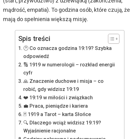
(start, przywództwo) z dziewiątką (zakończenia,
mądrość, empatia). To godzina osób, które czują, że
mają do spełnienia większą misję.
Spis treści
🕐 Co oznacza godzina 19:19? Szybka
odpowiedź
🔢 1919 w numerologii – rozkład energii
cyfr
🙏 Znaczenie duchowe i misja – co
robić, gdy widzisz 19:19
❤️ 19:19 w miłości i związkach
💼 Praca, pieniądze i kariera
🃏 1919 a Tarot – karta Słońce
🔍 Dlaczego wciąż widzisz 19:19?
Wyjaśnienie racjonalne