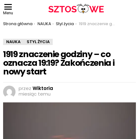
Menu
Jesteś tutaj:
Strona główna
NAUKA
Styl życia
1919 znaczenie godziny – co oznacza 19:19? Zakończenia i nowy start
NAUKA
STYL ŻYCIA
1919 znaczenie godziny – co
oznacza 19:19? Zakończenia i
nowy start
przez
Wiktoria
miesiąc temu