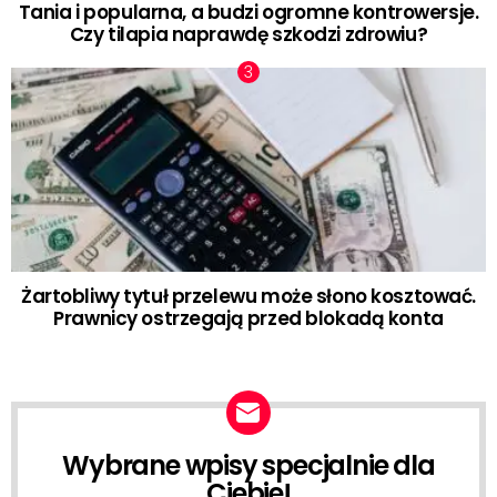
Tania i popularna, a budzi ogromne kontrowersje.
Czy tilapia naprawdę szkodzi zdrowiu?
Żartobliwy tytuł przelewu może słono kosztować.
Prawnicy ostrzegają przed blokadą konta
Wybrane wpisy specjalnie dla
NEWSLETTER
Ciebie!