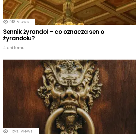
918
Views
Sennik żyrandol – co oznacza sen o
żyrandolu?
4 dni temu
1.1tys.
Views