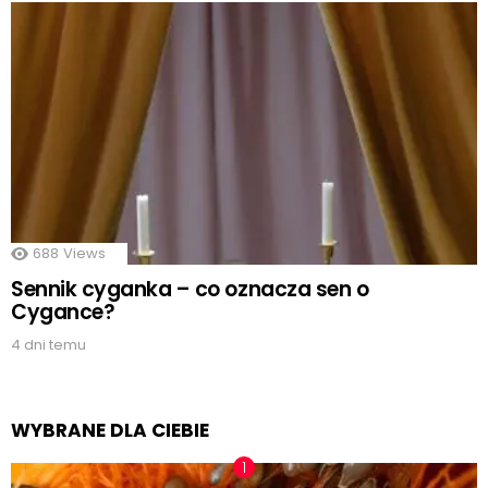
688
Views
Sennik cyganka – co oznacza sen o
Cygance?
4 dni temu
WYBRANE DLA CIEBIE