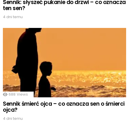
Sennik: słyszeć pukanie do drzwi – co oznacza
ten sen?
4 dni temu
688
Views
Sennik śmierć ojca – co oznacza sen o śmierci
ojca?
4 dni temu