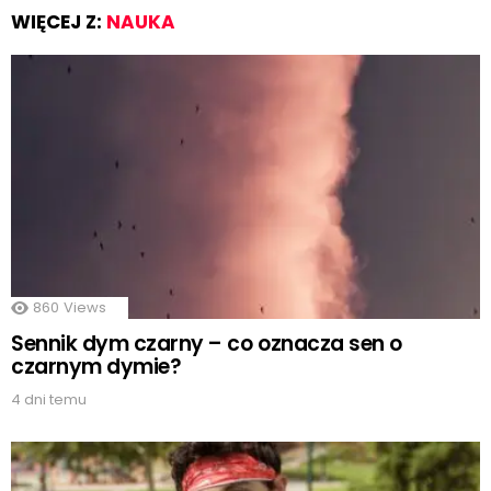
WIĘCEJ Z:
NAUKA
860
Views
Sennik dym czarny – co oznacza sen o
czarnym dymie?
4 dni temu