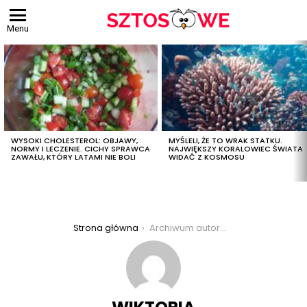
Menu
OSTATNIE
TREŚCI
WYSOKI CHOLESTEROL: OBJAWY,
MYŚLELI, ŻE TO WRAK STATKU.
NORMY I LECZENIE. CICHY SPRAWCA
NAJWIĘKSZY KORALOWIEC ŚWIATA
ZAWAŁU, KTÓRY LATAMI NIE BOLI
WIDAĆ Z KOSMOSU
Jesteś tutaj:
Strona główna
Archiwum autora: Wiktoria