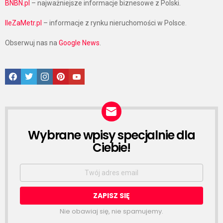
BNBN.pl
– najważniejsze informacje biznesowe z Polski.
IleZaMetr.pl
– informacje z rynku nieruchomości w Polsce.
Obserwuj nas na
Google News
.
Facebook
Twitter
Instagram
Pinterest
Google News
Wybrane wpisy specjalnie dla
NEWSLETTER
Ciebie!
Email
address:
Nie obawiaj się, nie spamujemy.