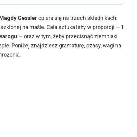
u Magdy Gessler
opiera się na trzech składnikach:
eszklonej na maśle. Cała sztuka leży w proporcji —
1
twarogu
— oraz w tym, żeby przecisnąć ziemniaki
epłe. Poniżej znajdziesz gramaturę, czasy, wagi na
mrożenia.