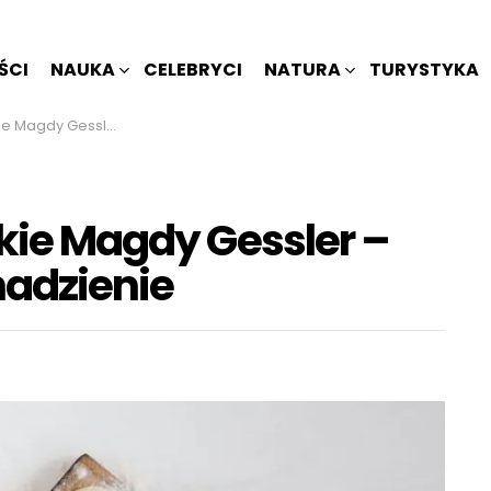
ŚCI
NAUKA
CELEBRYCI
NATURA
TURYSTYKA
 przepis na idealne nadzienie
skie Magdy Gessler –
nadzienie