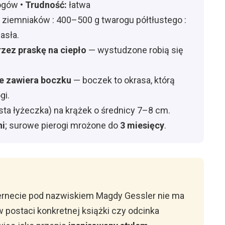
d
ogów •
Trudność:
łatwa
 ziemniaków : 400–500 g twarogu półtłustego :
e
masła.
rzez praskę na ciepło
— wystudzone robią się
o
ie zawiera boczku
— boczek to okrasa, którą
gi.
sta łyżeczka) na krążek o średnicy 7–8 cm.
ni
; surowe pierogi mrożone do
3 miesięcy
.
u
ternecie pod nazwiskiem Magdy Gessler nie ma
postaci konkretnej książki czy odcinka