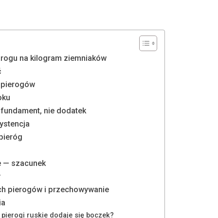
warogu na kilogram ziemniaków
ć
0 pierogów
oku
 fundament, nie dodatek
ystencja
 pieróg
e — szacunek
y
ch pierogów i przechowywanie
ia
 pierogi ruskie dodaje się boczek?