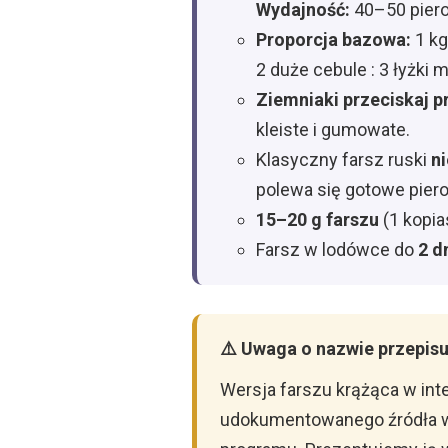
Wydajność:
40–50 pier
Proporcja bazowa:
1 kg
2 duże cebule : 3 łyżki 
Ziemniaki przeciskaj p
kleiste i gumowate.
Klasyczny farsz ruski
n
polewa się gotowe piero
15–20 g farszu
(1 kopia
Farsz w lodówce do
2 d
⚠️ Uwaga o nazwie przepis
Wersja farszu krążąca w in
udokumentowanego źródła w 