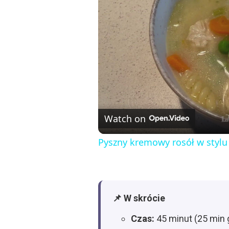
Watch on
Pyszny kremowy rosół w styl
📌 W skrócie
Czas:
45 minut (25 min 