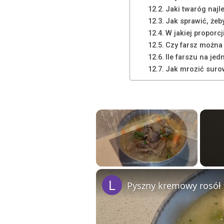
Jaki twaróg najl
Jak sprawić, żeby
W jakiej proporcj
Czy farsz można
Ile farszu na je
Jak mrozić surow
×
Unmute
Pyszny kremowy rosół