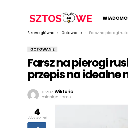
WIADOMO
Jesteś tutaj:
Strona główna
Gotowanie
Farsz na pierogi ruskie Magdy Gessler –
GOTOWANIE
Farsz na pierogi ru
przepis na idealne 
przez
Wiktoria
miesiąc temu
4
Udostępnień