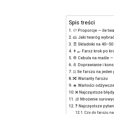
Spis treści
🥔 Proporcje — ile t
🧀 Jaki twaróg wybra
🧾 Składniki na 40–5
👩‍🍳 Farsz krok po kr
🧅 Cebula na maśle —
🧂 Doprawianie i kons
⚖️ Ile farszu na jeden
🔀 Warianty farszu
🔥 Wartości odżywcz
❌ Najczęstsze błęd
🧊 Mrożenie surowy
❓ Najczęstsze pytan
Czy do farszu na