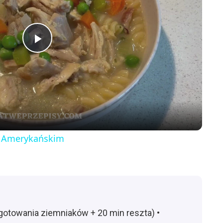
P
l
a
y
u Amerykańskim
V
i
gotowania ziemniaków + 20 min reszta) •