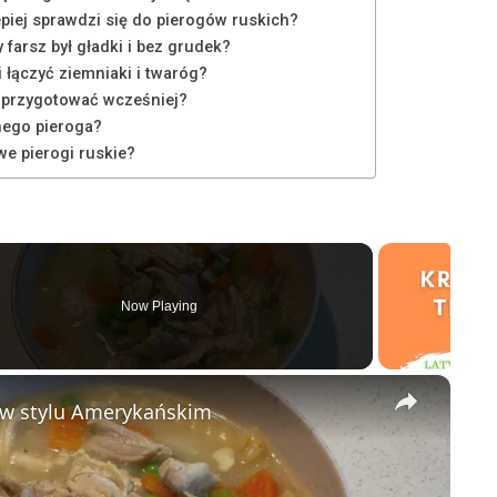
epiej sprawdzi się do pierogów ruskich?
 farsz był gładki i bez grudek?
i łączyć ziemniaki i twaróg?
 przygotować wcześniej?
dnego pieroga?
e pierogi ruskie?
Now Playing
×
 w stylu Amerykańskim