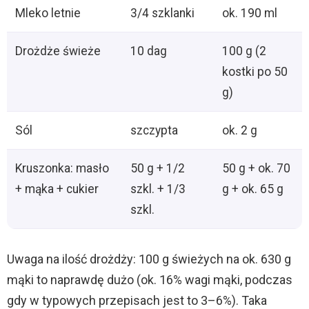
Mleko letnie
3/4 szklanki
ok. 190 ml
Drożdże świeże
10 dag
100 g (2
kostki po 50
g)
Sól
szczypta
ok. 2 g
Kruszonka: masło
50 g + 1/2
50 g + ok. 70
+ mąka + cukier
szkl. + 1/3
g + ok. 65 g
szkl.
Uwaga na ilość drożdży: 100 g świeżych na ok. 630 g
mąki to naprawdę dużo (ok. 16% wagi mąki, podczas
gdy w typowych przepisach jest to 3–6%). Taka