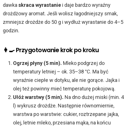
dawka
skraca wyrastanie
i daje bardzo wyraźny
drożdżowy aromat. Jeśli wolisz łagodniejszy smak,
zmniejsz drożdże do 50 g i wydłuż wyrastanie do 4–5
godzin.
👩‍🍳 Przygotowanie krok po kroku
Ogrzej płyny (5 min).
Mleko podgrzej do
temperatury letniej – ok. 35–38 °C. Ma być
wyraźnie ciepłe w dotyku, ale nie gorące. Jajka i
olej też powinny mieć temperaturę pokojową.
Ułóż warstwy (5 min).
Na dno dużej miski (min. 4
l) wykrusz drożdże. Następnie równomiernie,
warstwa po warstwie: cukier, roztrzepane jajka,
olej, letnie mleko, przesiana mąka, na końcu