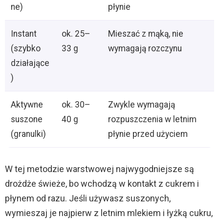
ne)
płynie
Instant
ok. 25–
Mieszać z mąką, nie
(szybko
33 g
wymagają rozczynu
działające
)
Aktywne
ok. 30–
Zwykle wymagają
suszone
40 g
rozpuszczenia w letnim
(granulki)
płynie przed użyciem
W tej metodzie warstwowej najwygodniejsze są
drożdże świeże, bo wchodzą w kontakt z cukrem i
płynem od razu. Jeśli używasz suszonych,
wymieszaj je najpierw z letnim mlekiem i łyżką cukru,