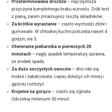
Przeterminowane drożdże
– najczęstsza
przyczyna kompletnego braku wzrostu. Zrób test
z pianą, zanim zmarnujesz resztę składników.
Za krótkie wyrastanie
– ciasto wychodzi zbite i
gumowate. W chłodnej kuchni potrzeba nawet 4
godzin, nie 3.
Otwieranie piekarnika w pierwszych 20
minutach
– nagły spadek temperatury sprawia,
że środek opada.
Za dużo soczystych owoców
– dno robi się
mokre i zakalcowate. Lepiej dołożyć ich mniej i
gęściej rozłożyć.
Krojenie na gorąco
– ciasto się zgniata.
Odczekaj minimum 30 minut.