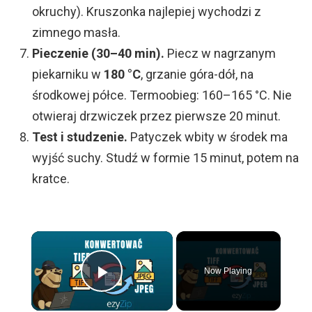
okruchy). Kruszonka najlepiej wychodzi z
zimnego masła.
Pieczenie (30–40 min).
Piecz w nagrzanym
piekarniku w
180 °C
, grzanie góra-dół, na
środkowej półce. Termoobieg: 160–165 °C. Nie
otwieraj drzwiczek przez pierwsze 20 minut.
Test i studzenie.
Patyczek wbity w środek ma
wyjść suchy. Studź w formie 15 minut, potem na
kratce.
×
Now Playing
Play Video