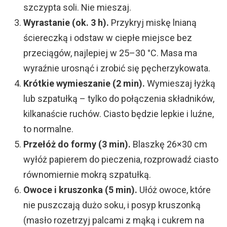
szczypta soli. Nie mieszaj.
Wyrastanie (ok. 3 h).
Przykryj miskę lnianą
ściereczką i odstaw w ciepłe miejsce bez
przeciągów, najlepiej w 25–30 °C. Masa ma
wyraźnie urosnąć i zrobić się pęcherzykowata.
Krótkie wymieszanie (2 min).
Wymieszaj łyżką
lub szpatułką – tylko do połączenia składników,
kilkanaście ruchów. Ciasto będzie lepkie i luźne,
to normalne.
Przełóż do formy (3 min).
Blaszkę 26×30 cm
wyłóż papierem do pieczenia, rozprowadź ciasto
równomiernie mokrą szpatułką.
Owoce i kruszonka (5 min).
Ułóż owoce, które
nie puszczają dużo soku, i posyp kruszonką
(masło rozetrzyj palcami z mąką i cukrem na