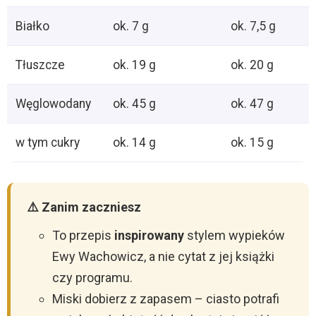
Białko
ok. 7 g
ok. 7,5 g
Tłuszcze
ok. 19 g
ok. 20 g
Węglowodany
ok. 45 g
ok. 47 g
w tym cukry
ok. 14 g
ok. 15 g
⚠️ Zanim zaczniesz
To przepis
inspirowany
stylem wypieków
Ewy Wachowicz, a nie cytat z jej książki
czy programu.
Miski dobierz z zapasem – ciasto potrafi