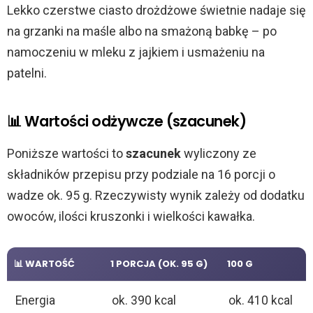
Lekko czerstwe ciasto drożdżowe świetnie nadaje się
na grzanki na maśle albo na smażoną babkę – po
namoczeniu w mleku z jajkiem i usmażeniu na
patelni.
📊 Wartości odżywcze (szacunek)
Poniższe wartości to
szacunek
wyliczony ze
składników przepisu przy podziale na 16 porcji o
wadze ok. 95 g. Rzeczywisty wynik zależy od dodatku
owoców, ilości kruszonki i wielkości kawałka.
📊 WARTOŚĆ
1 PORCJA (OK. 95 G)
100 G
Energia
ok. 390 kcal
ok. 410 kcal