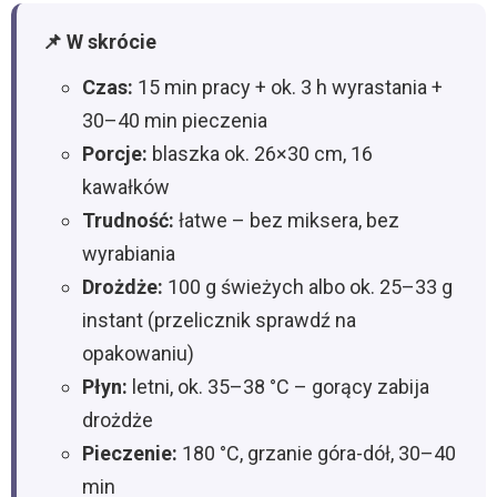
📌 W skrócie
Czas:
15 min pracy + ok. 3 h wyrastania +
30–40 min pieczenia
Porcje:
blaszka ok. 26×30 cm, 16
kawałków
Trudność:
łatwe – bez miksera, bez
wyrabiania
Drożdże:
100 g świeżych albo ok. 25–33 g
instant (przelicznik sprawdź na
opakowaniu)
Płyn:
letni, ok. 35–38 °C – gorący zabija
drożdże
Pieczenie:
180 °C, grzanie góra-dół, 30–40
min