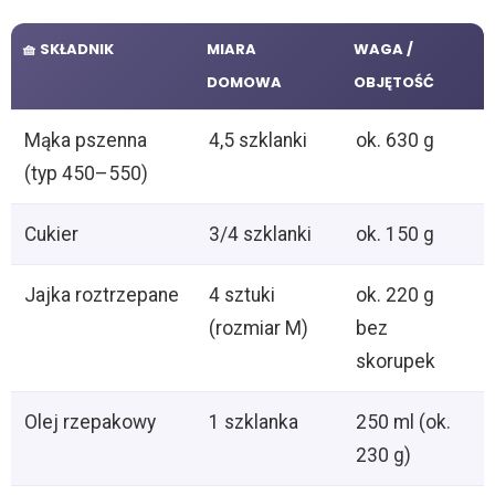
🧺 SKŁADNIK
MIARA
WAGA /
DOMOWA
OBJĘTOŚĆ
Mąka pszenna
4,5 szklanki
ok. 630 g
(typ 450–550)
Cukier
3/4 szklanki
ok. 150 g
Jajka roztrzepane
4 sztuki
ok. 220 g
(rozmiar M)
bez
skorupek
Olej rzepakowy
1 szklanka
250 ml (ok.
230 g)