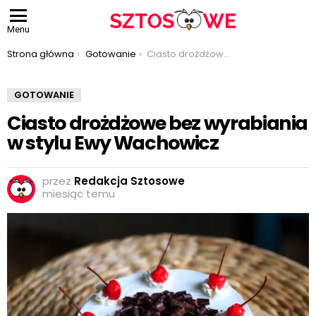
Menu
Jesteś tutaj:
Strona główna
Gotowanie
Ciasto drożdżowe bez wyrabiania w stylu Ewy Wachowicz
GOTOWANIE
Ciasto drożdżowe bez wyrabiania
w stylu Ewy Wachowicz
przez
Redakcja Sztosowe
miesiąc temu