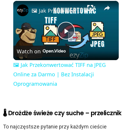
×
🖼️ Jak Przekonwertować TIFF na JPEG Online za Darmo | Bez Instalacji Oprogramowania
P
Watch on
l
🖼️ Jak Przekonwertować TIFF na JPEG
a
Online za Darmo | Bez Instalacji
Oprogramowania
y
V
🌡️ Drożdże świeże czy suche – przelicznik
i
To najczęstsze pytanie przy każdym cieście