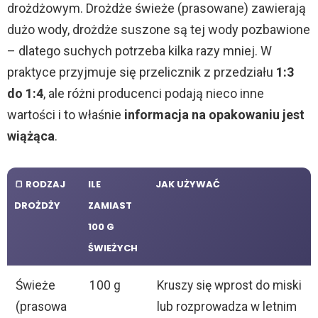
drożdżowym. Drożdże świeże (prasowane) zawierają
d
dużo wody, drożdże suszone są tej wody pozbawione
– dlatego suchych potrzeba kilka razy mniej. W
e
praktyce przyjmuje się przelicznik z przedziału
1:3
do 1:4
, ale różni producenci podają nieco inne
o
wartości i to właśnie
informacja na opakowaniu jest
wiążąca
.
🍞 RODZAJ
ILE
JAK UŻYWAĆ
DROŻDŻY
ZAMIAST
100 G
ŚWIEŻYCH
Świeże
100 g
Kruszy się wprost do miski
(prasowa
lub rozprowadza w letnim