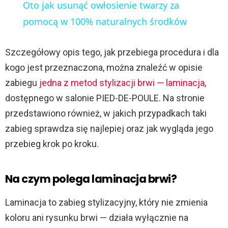
Oto jak usunąć owłosienie twarzy za
a
pomocą w 100% naturalnych środków
y
Szczegółowy opis tego, jak przebiega procedura i dla
kogo jest przeznaczona, można znaleźć w opisie
V
zabiegu
jedna z metod stylizacji brwi — laminacja
,
dostępnego w salonie PIED-DE-POULE. Na stronie
i
przedstawiono również, w jakich przypadkach taki
zabieg sprawdza się najlepiej oraz jak wygląda jego
d
przebieg krok po kroku.
e
Na czym polega laminacja brwi?
o
Laminacja to zabieg stylizacyjny, który nie zmienia
koloru ani rysunku brwi — działa wyłącznie na