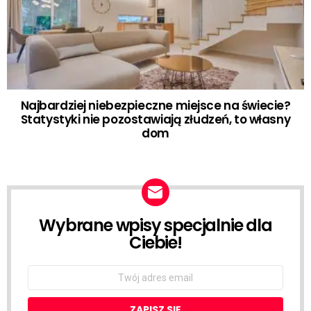
Najbardziej niebezpieczne miejsce na świecie?
Statystyki nie pozostawiają złudzeń, to własny
dom
Wybrane wpisy specjalnie dla
NEWSLETTER
Ciebie!
Email
address: