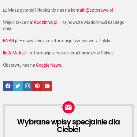
📧 Masz pytanie? Napisz do nas na
kontakt@sztosowe.pl
Wejdź także na:
Godzinnik.pl
– najnowsze wiadomości każdego
dnia.
BNBN.pl
– najważniejsze informacje biznesowe z Polski.
IleZaMetr.pl
– informacje z rynku nieruchomości w Polsce.
Obserwuj nas na
Google News
.
Facebook
Twitter
Instagram
Pinterest
Google News
Wybrane wpisy specjalnie dla
NEWSLETTER
Ciebie!