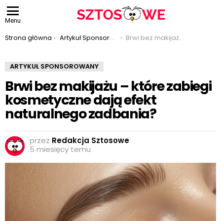
Menu
Jesteś tutaj:
Strona główna
Artykuł Sponsorowany
Brwi bez makijażu – które zabiegi kosmetyczne dają efekt naturalnego zadbania?
ARTYKUŁ SPONSOROWANY
Brwi bez makijażu – które zabiegi
kosmetyczne dają efekt
naturalnego zadbania?
przez
Redakcja Sztosowe
5 miesięcy temu