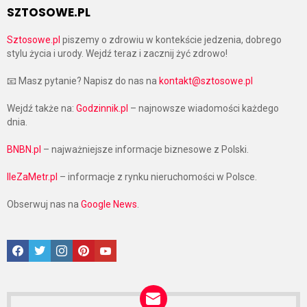
SZTOSOWE.PL
Sztosowe.pl
piszemy o zdrowiu w kontekście jedzenia, dobrego
stylu życia i urody. Wejdź teraz i zacznij żyć zdrowo!
📧 Masz pytanie? Napisz do nas na
kontakt@sztosowe.pl
Wejdź także na:
Godzinnik.pl
– najnowsze wiadomości każdego
dnia.
BNBN.pl
– najważniejsze informacje biznesowe z Polski.
IleZaMetr.pl
– informacje z rynku nieruchomości w Polsce.
Obserwuj nas na
Google News
.
Facebook
Twitter
Instagram
Pinterest
Google News