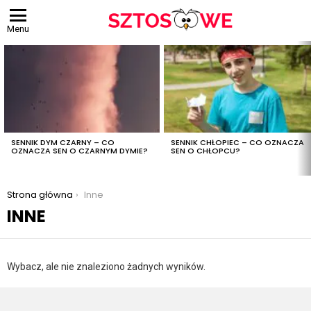
Menu
OSTATNIE
TREŚCI
SENNIK DYM CZARNY – CO
SENNIK CHŁOPIEC – CO OZNACZA
OZNACZA SEN O CZARNYM DYMIE?
SEN O CHŁOPCU?
Jesteś tutaj:
Strona główna
Inne
INNE
Wybacz, ale nie znaleziono żadnych wyników.