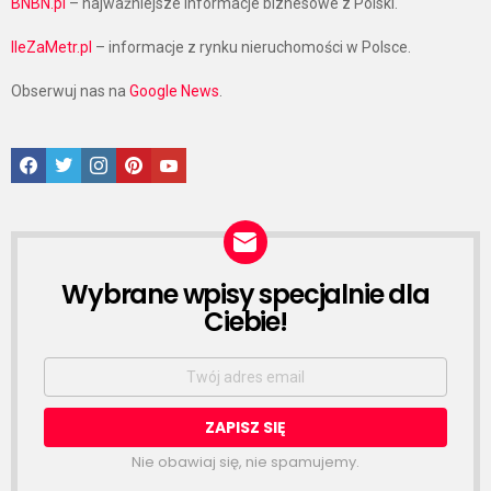
BNBN.pl
– najważniejsze informacje biznesowe z Polski.
IleZaMetr.pl
– informacje z rynku nieruchomości w Polsce.
Obserwuj nas na
Google News
.
Facebook
Twitter
Instagram
Pinterest
Google News
Wybrane wpisy specjalnie dla
NEWSLETTER
Ciebie!
Email
address:
Nie obawiaj się, nie spamujemy.