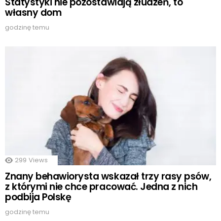
Statystyki nie pozostawiają złudzeń, to
własny dom
godzinę temu
299
Views
Znany behawiorysta wskazał trzy rasy psów,
z którymi nie chce pracować. Jedna z nich
podbija Polskę
godzinę temu