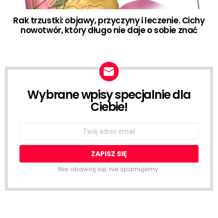
Rak trzustki: objawy, przyczyny i leczenie. Cichy
nowotwór, który długo nie daje o sobie znać
Wybrane wpisy specjalnie dla
NEWSLETTER
Ciebie!
Email
address:
Nie obawiaj się, nie spamujemy.