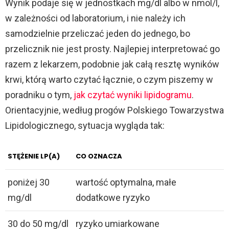
i
Wynik podaje się w jednostkach mg/dl albo w nmol/l,
w zależności od laboratorium, i nie należy ich
d
samodzielnie przeliczać jeden do jednego, bo
przelicznik nie jest prosty. Najlepiej interpretować go
e
razem z lekarzem, podobnie jak całą resztę wyników
krwi, którą warto czytać łącznie, o czym piszemy w
o
poradniku o tym,
jak czytać wyniki lipidogramu
.
Orientacyjnie, według progów Polskiego Towarzystwa
Lipidologicznego, sytuacja wygląda tak:
STĘŻENIE LP(A)
CO OZNACZA
poniżej 30
wartość optymalna, małe
mg/dl
dodatkowe ryzyko
30 do 50 mg/dl
ryzyko umiarkowane