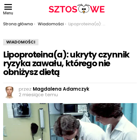
Menu
Jesteś tutaj:
Strona główna
Wiadomości
Lipoproteina(a): ukryty czynnik ryzyka zawału, którego nie obniżysz dietą
WIADOMOŚCI
Lipoproteina(a): ukryty czynnik
ryzyka zawału, którego nie
obniżysz dietą
przez
Magdalena Adamczyk
2 miesiące temu