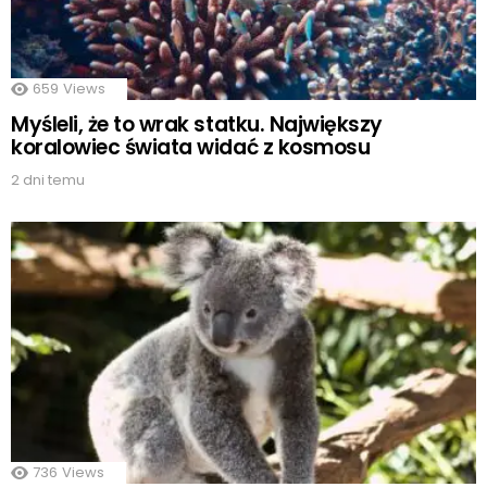
659
Views
Myśleli, że to wrak statku. Największy
koralowiec świata widać z kosmosu
2 dni temu
736
Views