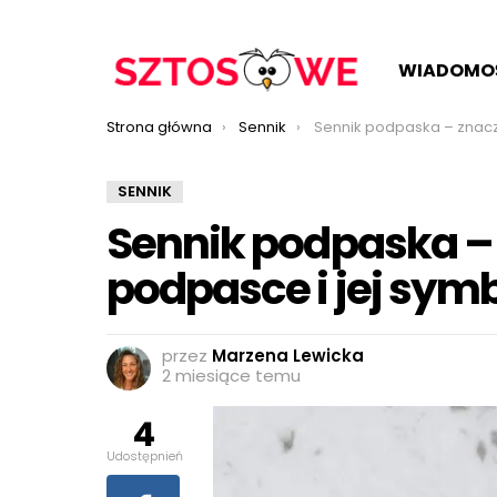
WIADOMO
Jesteś tutaj:
Strona główna
Sennik
Sennik podpaska – znaczenie snu o podpas
SENNIK
Sennik podpaska – 
podpasce i jej sym
przez
Marzena Lewicka
2 miesiące temu
4
Udostępnień