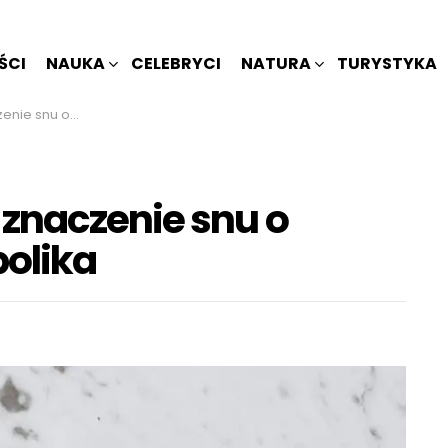
ŚCI
NAUKA
CELEBRYCI
NATURA
TURYSTYKA
ce i jej symbolika
znaczenie snu o
bolika