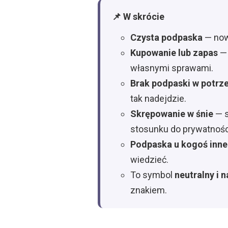
📌 W skrócie
Czysta podpaska
— nowy
Kupowanie lub zapas
— 
własnymi sprawami.
Brak podpaski w potrz
tak nadejdzie.
Skrępowanie w śnie
— s
stosunku do prywatnośc
Podpaska u kogoś inn
wiedzieć.
To symbol
neutralny i 
znakiem.