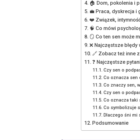
🏠 Dom, pokolenia i p
💼 Praca, dyskrecja i 
❤️ Związek, intymność
🧠 Co mówi psycholog
🪞 Co ten sen może m
❌ Najczęstsze błędy w
🔗 Zobacz też inne 
❓ Najczęstsze pytan
Czy sen o podpas
Co oznacza sen 
Co znaczy sen, 
Czy sen o podpa
Co oznacza taki
Co symbolizuje 
Dlaczego śni mi 
Podsumowanie