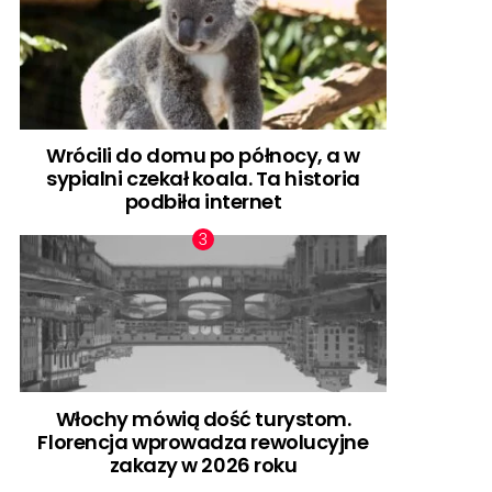
Wrócili do domu po północy, a w
sypialni czekał koala. Ta historia
podbiła internet
Włochy mówią dość turystom.
Florencja wprowadza rewolucyjne
zakazy w 2026 roku