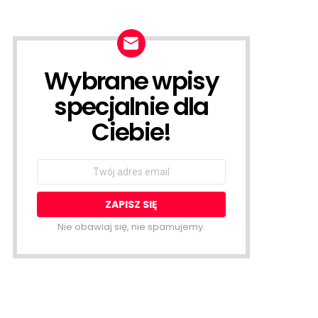
Wybrane wpisy
NEWSLETTER
specjalnie dla
Ciebie!
Email
address:
Nie obawiaj się, nie spamujemy.