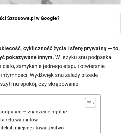
eści Sztosowe.pl w Google?
→
iecość, cykliczność życia i sferę prywatną — to,
 być pokazywane innym.
W języku snu podpaska
e ciało, zamykanie jednego etapu i otwieranie
e intymności. Wydźwięk snu zależy przede
szył mu spokój, czy skrępowanie.
 podpasce — znaczenie ogólne
tabela wariantów
tekst, miejsce i towarzystwo