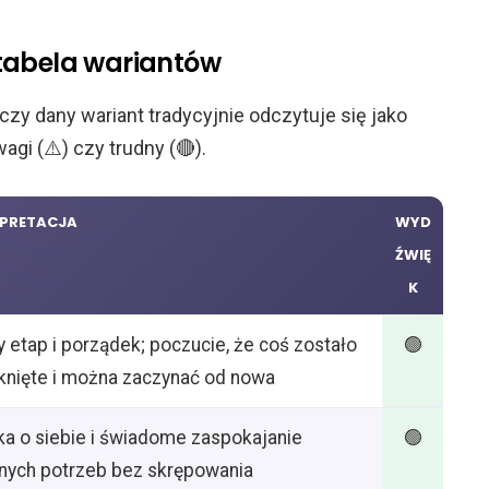
tabela wariantów
zy dany wariant tradycyjnie odczytuje się jako
gi (⚠️) czy trudny (🔴).
RPRETACJA
WYD
ŹWIĘ
K
 etap i porządek; poczucie, że coś zostało
🟢
nięte i można zaczynać od nowa
ka o siebie i świadome zaspokajanie
🟢
nych potrzeb bez skrępowania