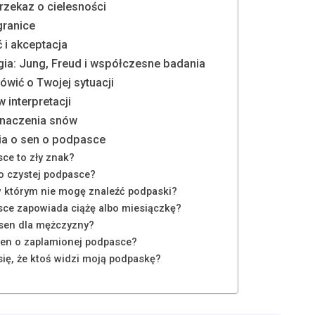
rzekaz o cielesności
granice
 i akceptacja
ia: Jung, Freud i współczesne badania
ówić o Twojej sytuacji
 interpretacji
znaczenia snów
ia o sen o podpasce
ce to zły znak?
o czystej podpasce?
w którym nie mogę znaleźć podpaski?
sce zapowiada ciążę albo miesiączkę?
 sen dla mężczyzny?
sen o zaplamionej podpasce?
się, że ktoś widzi moją podpaskę?