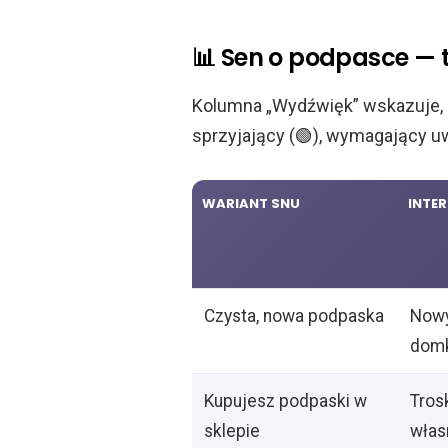
📊 Sen o podpasce — 
Kolumna „Wydźwięk” wskazuje, c
sprzyjający (🟢), wymagający uwa
WARIANT SNU
INTE
Czysta, nowa podpaska
Nowy
domk
Kupujesz podpaski w
Tros
sklepie
włas