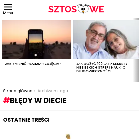
Menu
OSTATNIE
TREŚCI
JAK ZMIENIĆ ROZMIAR ZDJĘCIA?
JAK DOŻYĆ 100 LAT? SEKRETY
NIEBIESKICH STREF I NAUKI O
DŁUGOWIECZNOŚCI
Jesteś tutaj:
Strona główna
Archiwum tagu: błędy w diecie
BŁĘDY W DIECIE
OSTATNIE TREŚCI