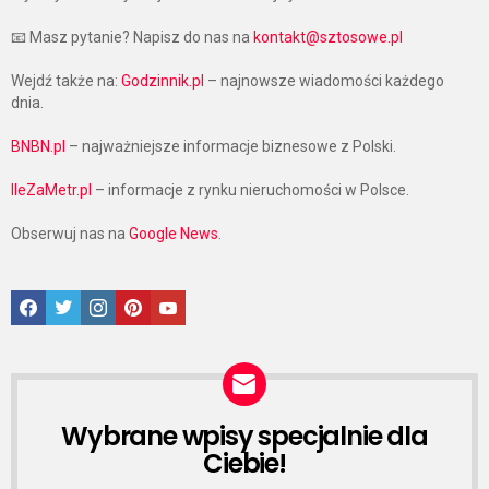
📧 Masz pytanie? Napisz do nas na
kontakt@sztosowe.pl
Wejdź także na:
Godzinnik.pl
– najnowsze wiadomości każdego
dnia.
BNBN.pl
– najważniejsze informacje biznesowe z Polski.
IleZaMetr.pl
– informacje z rynku nieruchomości w Polsce.
Obserwuj nas na
Google News
.
Facebook
Twitter
Instagram
Pinterest
Google News
Wybrane wpisy specjalnie dla
NEWSLETTER
Ciebie!