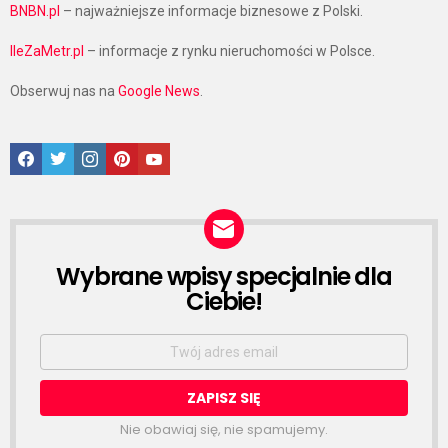
BNBN.pl
– najważniejsze informacje biznesowe z Polski.
IleZaMetr.pl
– informacje z rynku nieruchomości w Polsce.
Obserwuj nas na
Google News
.
Facebook
Twitter
Instagram
Pinterest
Google News
Wybrane wpisy specjalnie dla
NEWSLETTER
Ciebie!
Email
address:
Nie obawiaj się, nie spamujemy.