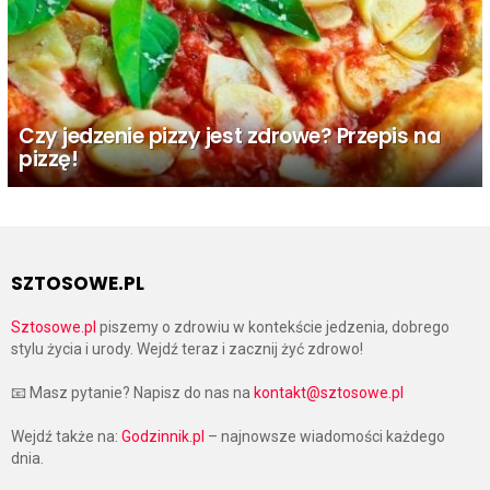
Czy jedzenie pizzy jest zdrowe? Przepis na
pizzę!
SZTOSOWE.PL
Sztosowe.pl
piszemy o zdrowiu w kontekście jedzenia, dobrego
stylu życia i urody. Wejdź teraz i zacznij żyć zdrowo!
📧 Masz pytanie? Napisz do nas na
kontakt@sztosowe.pl
Wejdź także na:
Godzinnik.pl
– najnowsze wiadomości każdego
dnia.