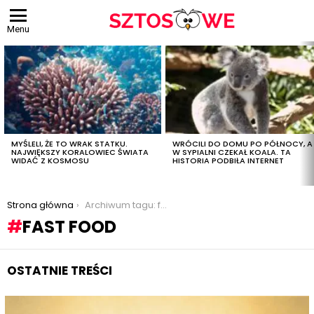
Menu
OSTATNIE
TREŚCI
MYŚLELI, ŻE TO WRAK STATKU.
WRÓCILI DO DOMU PO PÓŁNOCY, A
NAJWIĘKSZY KORALOWIEC ŚWIATA
W SYPIALNI CZEKAŁ KOALA. TA
WIDAĆ Z KOSMOSU
HISTORIA PODBIŁA INTERNET
Jesteś tutaj:
Strona główna
Archiwum tagu: fast food
FAST FOOD
OSTATNIE TREŚCI