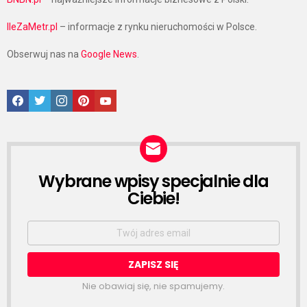
IleZaMetr.pl
– informacje z rynku nieruchomości w Polsce.
Obserwuj nas na
Google News
.
Facebook
Twitter
Instagram
Pinterest
Google News
Wybrane wpisy specjalnie dla
NEWSLETTER
Ciebie!
Email
address:
Nie obawiaj się, nie spamujemy.