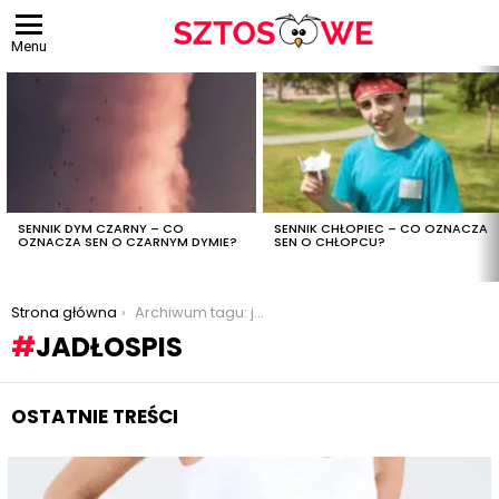
Menu
OSTATNIE
TREŚCI
SENNIK DYM CZARNY – CO
SENNIK CHŁOPIEC – CO OZNACZA
OZNACZA SEN O CZARNYM DYMIE?
SEN O CHŁOPCU?
Jesteś tutaj:
Strona główna
Archiwum tagu: jadłospis
JADŁOSPIS
OSTATNIE TREŚCI