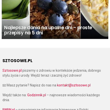
Najlepsze dania na upalne dni – proste
przepisy na 5 dni
SZTOSOWE.PL
Sztosowe.pl
piszemy o zdrowiu w kontekście jedzenia, dobrego
stylu życia i urody. Wejdź teraz i zacznij żyć zdrowo!
📧 Masz pytanie? Napisz do nas na
kontakt@sztosowe.pl
Wejdź także na:
Godzinnik.pl
– najnowsze wiadomości każdego
dnia.
BNBN.pl
– najważniejsze informacje biznesowe z Polski.