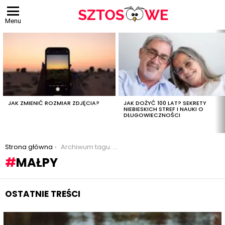
Menu
OSTATNIE
TREŚCI
JAK ZMIENIĆ ROZMIAR ZDJĘCIA?
JAK DOŻYĆ 100 LAT? SEKRETY
NIEBIESKICH STREF I NAUKI O
DŁUGOWIECZNOŚCI
Jesteś tutaj:
Strona główna
Archiwum tagu: małpy
MAŁPY
OSTATNIE TREŚCI