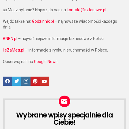
📧 Masz pytanie? Napisz do nas na
kontakt@sztosowe.pl
Wejdź także na:
Godzinnik.pl
– najnowsze wiadomości każdego
dnia.
BNBN.pl
– najważniejsze informacje biznesowe z Polski.
IleZaMetr.pl
– informacje z rynku nieruchomości w Polsce.
Obserwuj nas na
Google News
.
Facebook
Twitter
Instagram
Pinterest
Google News
Wybrane wpisy specjalnie dla
NEWSLETTER
Ciebie!