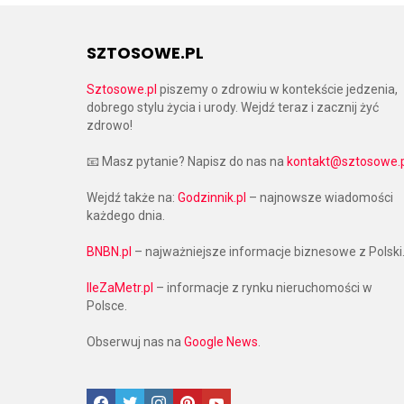
SZTOSOWE.PL
Sztosowe.pl
piszemy o zdrowiu w kontekście jedzenia,
dobrego stylu życia i urody. Wejdź teraz i zacznij żyć
zdrowo!
📧 Masz pytanie? Napisz do nas na
kontakt@sztosowe.p
Wejdź także na:
Godzinnik.pl
– najnowsze wiadomości
każdego dnia.
BNBN.pl
– najważniejsze informacje biznesowe z Polski
IleZaMetr.pl
– informacje z rynku nieruchomości w
Polsce.
Obserwuj nas na
Google News
.
Facebook
Twitter
Instagram
Pinterest
Google News