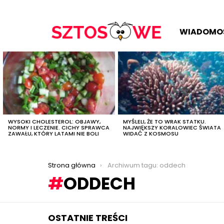
WIADOMO
OSTATNIE
TREŚCI
WYSOKI CHOLESTEROL: OBJAWY,
MYŚLELI, ŻE TO WRAK STATKU.
NORMY I LECZENIE. CICHY SPRAWCA
NAJWIĘKSZY KORALOWIEC ŚWIATA
ZAWAŁU, KTÓRY LATAMI NIE BOLI
WIDAĆ Z KOSMOSU
Jesteś tutaj:
Strona główna
Archiwum tagu: oddech
ODDECH
OSTATNIE TREŚCI