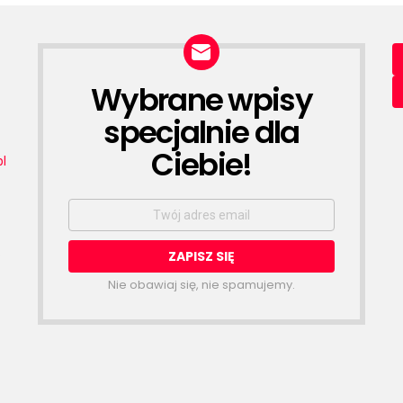
Wybrane wpisy
NEWSLETTER
specjalnie dla
Ciebie!
l
Email
address:
.
Nie obawiaj się, nie spamujemy.