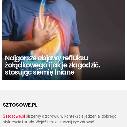
Najgorsze objawy refluksu
żołądkowego i jak je złagodzić,
stosując siemię lniane
SZTOSOWE.PL
Sztosowe.pl
piszemy o zdrowiu w kontekście jedzenia, dobrego
stylu życia i urody. Wejdź teraz i zacznij żyć zdrowo!