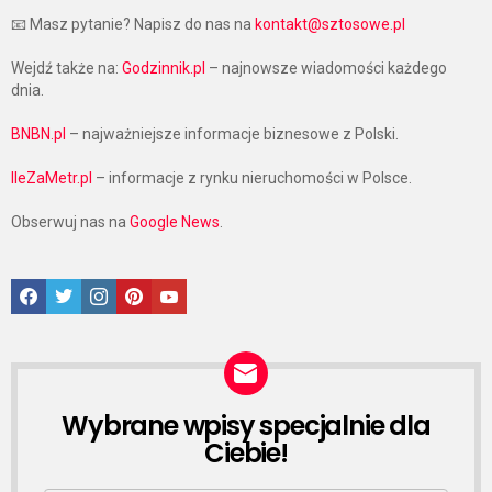
📧 Masz pytanie? Napisz do nas na
kontakt@sztosowe.pl
Wejdź także na:
Godzinnik.pl
– najnowsze wiadomości każdego
dnia.
BNBN.pl
– najważniejsze informacje biznesowe z Polski.
IleZaMetr.pl
– informacje z rynku nieruchomości w Polsce.
Obserwuj nas na
Google News
.
Facebook
Twitter
Instagram
Pinterest
Google News
Wybrane wpisy specjalnie dla
NEWSLETTER
Ciebie!