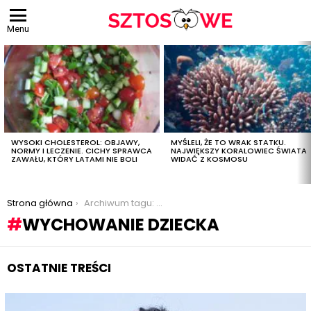
Menu
OSTATNIE
TREŚCI
WYSOKI CHOLESTEROL: OBJAWY,
MYŚLELI, ŻE TO WRAK STATKU.
NORMY I LECZENIE. CICHY SPRAWCA
NAJWIĘKSZY KORALOWIEC ŚWIATA
ZAWAŁU, KTÓRY LATAMI NIE BOLI
WIDAĆ Z KOSMOSU
Jesteś tutaj:
Strona główna
Archiwum tagu: wychowanie dziecka
WYCHOWANIE DZIECKA
OSTATNIE TREŚCI