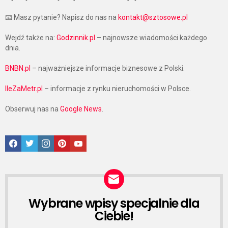
📧 Masz pytanie? Napisz do nas na
kontakt@sztosowe.pl
Wejdź także na:
Godzinnik.pl
– najnowsze wiadomości każdego
dnia.
BNBN.pl
– najważniejsze informacje biznesowe z Polski.
IleZaMetr.pl
– informacje z rynku nieruchomości w Polsce.
Obserwuj nas na
Google News
.
Facebook
Twitter
Instagram
Pinterest
Google News
Wybrane wpisy specjalnie dla
NEWSLETTER
Ciebie!