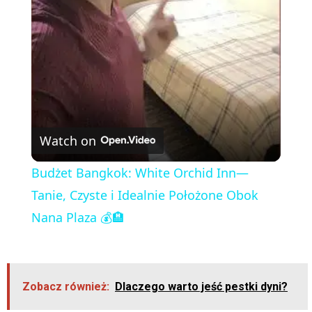
l
a
y
V
Watch on
i
Budżet Bangkok: White Orchid Inn—
Tanie, Czyste i Idealnie Położone Obok
d
Nana Plaza 💰🏨
e
Zobacz również:
Dlaczego warto jeść pestki dyni?
o