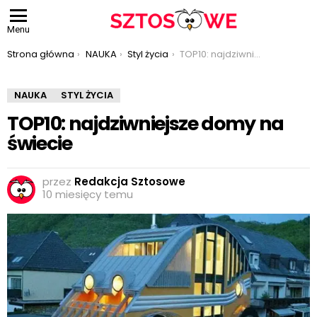
Menu
Jesteś tutaj:
Strona główna
NAUKA
Styl życia
TOP10: najdziwniejsze domy na świecie
NAUKA
STYL ŻYCIA
TOP10: najdziwniejsze domy na
świecie
przez
Redakcja Sztosowe
10 miesięcy temu