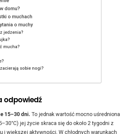
emie
 w domu?
stki o muchach
ytania o muchy
ez jedzenia?
ujka?
żyć mucha?
e?
acierają sobie nogi?
ka odpowiedź
e 15–30 dni.
To jednak wartość mocno uśredniona
30°C) jej życie skraca się do około 2 tygodni z
 i większej aktywności. W chłodnych warunkach