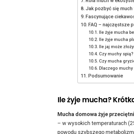
Rola much w ekosyst
Jak pozbyć się much
Fascynujące ciekawo
FAQ – najczęstsze p
Ile żyje mucha b
Ile żyje mucha pl
Ile jaj może zło
Czy muchy spią?
Czy mucha gryzi
Dlaczego muchy z
Podsumowanie
Ile żyje mucha? Krót
Mucha domowa żyje przeciętni
– w wysokich temperaturach (25–
powodu szybszego metabolizmu