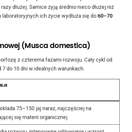
azy dłużej. Samice żyją średnio nieco dłużej niż
 laboratoryjnych ich życie wydłuża się do
60–70
mowej (Musca domestica)
rfozę z czterema fazami rozwoju. Cały cykl od
d 7 do 10 dni w idealnych warunkach.
IEJE
składa 75–150 jaj naraz, najczęściej na
jącej się materii organicznej
adia rozwoju, intensywne odżywianie i wzrost