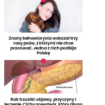
Znany behawiorysta wskazał trzy
rasy psów, z którymi nie chce
pracować. Jedna z nich podbija
Polskę
Rak trzustki: objawy, przyczyny i
leczenie. Cichy nowotwór, który długo