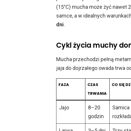
(15°C) mucha może żyć nawet 2 r
samce, a w idealnych warunkach
dni
.
Cykl życia muchy do
Mucha przechodzi pełną metamo
jaja do dojrzałego owada trwa o
FAZA
CZAS
CO SIĘ DZ
TRWANIA
Jajo
8–20
Samica 
godzin
rozkłada
Larwa
3–5 dni
Trzy st