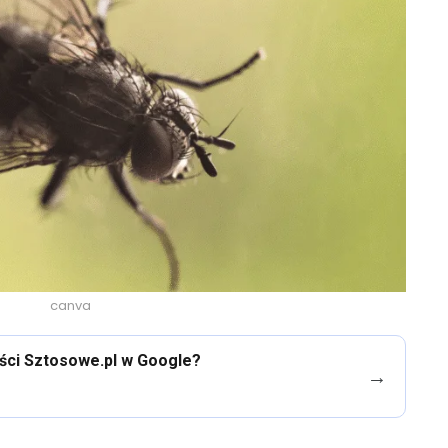
canva
eści Sztosowe.pl w Google?
→