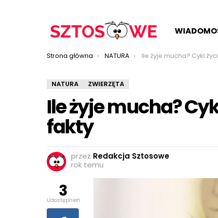
WIADOMO
Jesteś tutaj:
Strona główna
NATURA
Ile żyje mucha? Cykl życia i naj
NATURA
ZWIERZĘTA
Ile żyje mucha? Cyk
fakty
przez
Redakcja Sztosowe
rok temu
3
Udostępnień