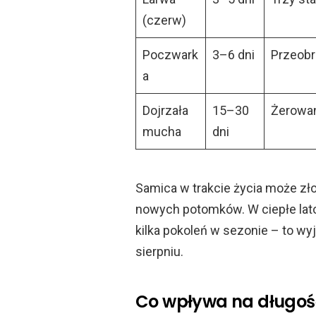
(czerw)
Poczwark
3–6 dni
Przeobr
a
Dojrzała
15–30
Żerowani
mucha
dni
Samica w trakcie życia może z
nowych potomków. W ciepłe lat
kilka pokoleń w sezonie – to wyj
sierpniu.
Co wpływa na długoś