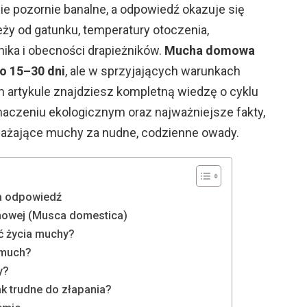
ie pozornie banalne, a odpowiedź okazuje się
ży od gatunku, temperatury otoczenia,
nika i obecności drapieżników.
Mucha domowa
o 15–30 dni
, ale w sprzyjających warunkach
 artykule znajdziesz kompletną wiedzę o cyklu
naczeniu ekologicznym oraz najważniejsze fakty,
ażające muchy za nudne, codzienne owady.
ka odpowiedź
mowej (Musca domestica)
ć życia muchy?
i much?
y?
k trudne do złapania?