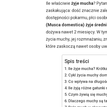
Ile właściwie
żyje mucha
? Pytan
zaskakująca: dość znacznie zale
dostępności pokarmu, płci osob
(Musca domestica) żyje średni
dożywa nawet 2 miesięcy. W tym
życia muchy, jej rozmnażaniu, z
które zaskoczą nawet osoby uw
Spis treści
Ile żyje mucha? Krót
Cykl życia muchy do
Co wpływa na długoś
Ile żyją różne gatunk
Czym żywią się much
Dlaczego muchy są ta