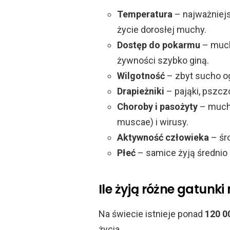
Temperatura
– najważniejs
życie dorosłej muchy.
Dostęp do pokarmu
– muchy
żywności szybko giną.
Wilgotność
– zbyt sucho og
Drapieżniki
– pająki, pszczo
Choroby i pasożyty
– muchy
muscae) i wirusy.
Aktywność człowieka
– śro
Płeć
– samice żyją średnio o
Ile żyją różne gatunk
Na świecie istnieje ponad
120 0
życia.