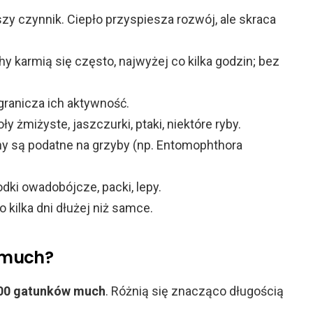
zy czynnik. Ciepło przyspiesza rozwój, ale skraca
 karmią się często, najwyżej co kilka godzin; bez
ranicza ich aktywność.
ły żmiżyste, jaszczurki, ptaki, niektóre ryby.
 są podatne na grzyby (np. Entomophthora
dki owadobójcze, packi, lepy.
 kilka dni dłużej niż samce.
i much?
00 gatunków much
. Różnią się znacząco długością