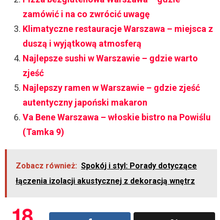
zamówić i na co zwrócić uwagę
Klimatyczne restauracje Warszawa – miejsca z
duszą i wyjątkową atmosferą
Najlepsze sushi w Warszawie – gdzie warto
zjeść
Najlepszy ramen w Warszawie – gdzie zjeść
autentyczny japoński makaron
Va Bene Warszawa – włoskie bistro na Powiślu
(Tamka 9)
Zobacz również:
Spokój i styl: Porady dotyczące
łączenia izolacji akustycznej z dekoracją wnętrz
18