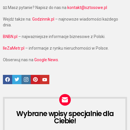
📧 Masz pytanie? Napisz do nas na
kontakt@sztosowe.pl
Wejdź także na:
Godzinnik.pl
– najnowsze wiadomości każdego
dnia.
BNBN.pl
– najważniejsze informacje biznesowe z Polski.
IleZaMetr.pl
– informacje z rynku nieruchomości w Polsce.
Obserwuj nas na
Google News
.
Facebook
Twitter
Instagram
Pinterest
Google News
Wybrane wpisy specjalnie dla
NEWSLETTER
Ciebie!