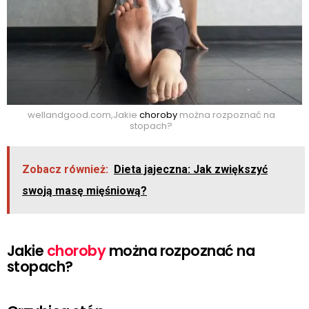
wellandgood.com,
Jakie
choroby
można rozpoznać na
stopach?
Zobacz również:
Dieta jajeczna: Jak zwiększyć
swoją masę mięśniową?
Jakie
choroby
można rozpoznać na
stopach?