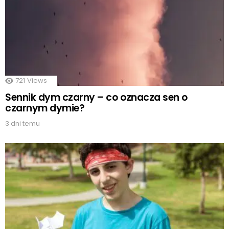
721
Views
Sennik dym czarny – co oznacza sen o
czarnym dymie?
3 dni temu