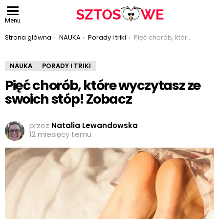
Menu
Jesteś tutaj:
Strona główna
NAUKA
Porady i triki
Pięć chorób, które wyczytasz ze swoich stóp! Zobacz
NAUKA
PORADY I TRIKI
Pięć chorób, które wyczytasz ze
swoich stóp! Zobacz
przez
Natalia Lewandowska
12 miesięcy temu