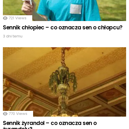
721
Views
Sennik chłopiec – co oznacza sen o chłopcu?
3 dni temu
770
Views
Sennik żyrandol – co oznacza sen o