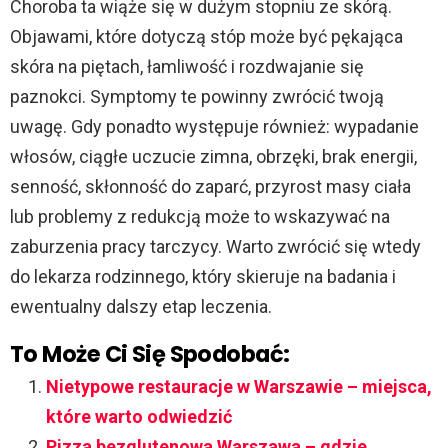
o
Choroba ta wiąże się w dużym stopniu ze skórą.
Objawami, które dotyczą stóp może być pękająca
skóra na piętach, łamliwość i rozdwajanie się
paznokci. Symptomy te powinny zwrócić twoją
uwagę. Gdy ponadto występuje również: wypadanie
włosów, ciągłe uczucie zimna, obrzęki, brak energii,
senność, skłonność do zaparć, przyrost masy ciała
lub problemy z redukcją może to wskazywać na
zaburzenia pracy tarczycy. Warto zwrócić się wtedy
do lekarza rodzinnego, który skieruje na badania i
ewentualny dalszy etap leczenia.
To Może Ci Się Spodobać:
Nietypowe restauracje w Warszawie – miejsca,
które warto odwiedzić
Pizza bezglutenowa Warszawa – gdzie