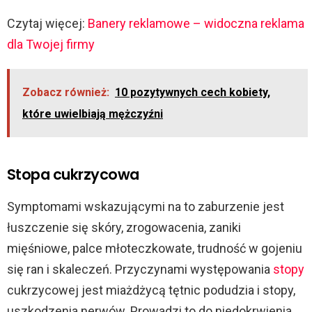
Czytaj więcej:
Banery reklamowe – widoczna reklama
dla Twojej firmy
Zobacz również:
10 pozytywnych cech kobiety,
które uwielbiają mężczyźni
Stopa cukrzycowa
Symptomami wskazującymi na to zaburzenie jest
łuszczenie się skóry, zrogowacenia, zaniki
mięśniowe, palce młoteczkowate, trudność w gojeniu
się ran i skaleczeń. Przyczynami występowania
stopy
cukrzycowej jest miażdżycą tętnic podudzia i stopy,
uszkodzenia nerwów. Prowadzi to do niedokrwienia,