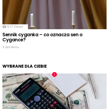
577
Views
Sennik cyganka – co oznacza sen o
Cygance?
3 dni temu
WYBRANE DLA CIEBIE