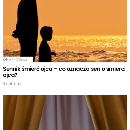
577
Views
Sennik śmierć ojca – co oznacza sen o śmierci
ojca?
3 dni temu