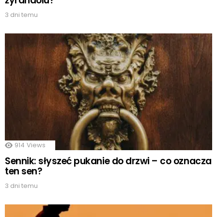
żyrandolu?
3 dni temu
914
Views
Sennik: słyszeć pukanie do drzwi – co oznacza
ten sen?
3 dni temu