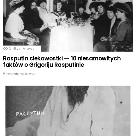
2.4tys.
Views
Rasputin ciekawostki — 10 niesamowitych
faktów o Grigoriju Rasputinie
5 miesięcy temu