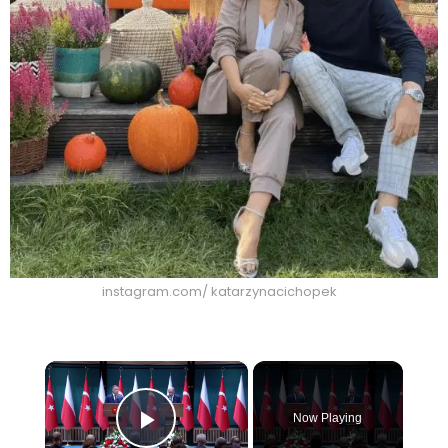
instagram.com/ katarzynacichopek
×
Now Playing