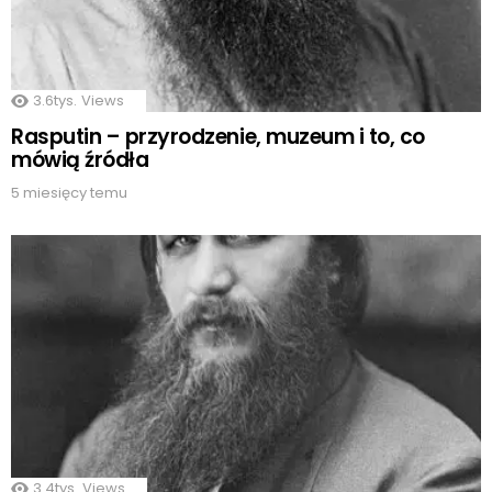
3.6tys.
Views
Rasputin – przyrodzenie, muzeum i to, co
mówią źródła
5 miesięcy temu
3.4tys.
Views