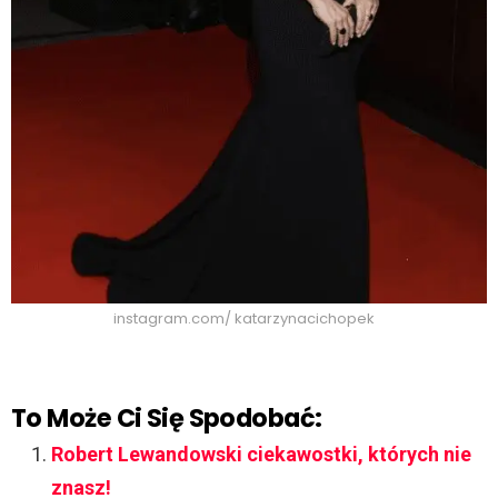
instagram.com/ katarzynacichopek
To Może Ci Się Spodobać:
Robert Lewandowski ciekawostki, których nie
znasz!