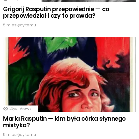
Grigorij Rasputin przepowiednie — co
przepowiedział i czy to prawda?
5 miesięcy temu
2tys.
Views
Maria Rasputin — kim była córka słynnego
mistyka?
5 miesięcy temu