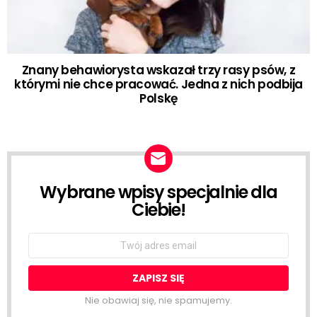
Znany behawiorysta wskazał trzy rasy psów, z
którymi nie chce pracować. Jedna z nich podbija
Polskę
Wybrane wpisy specjalnie dla
NEWSLETTER
Ciebie!
Email
address:
Nie obawiaj się, nie spamujemy.