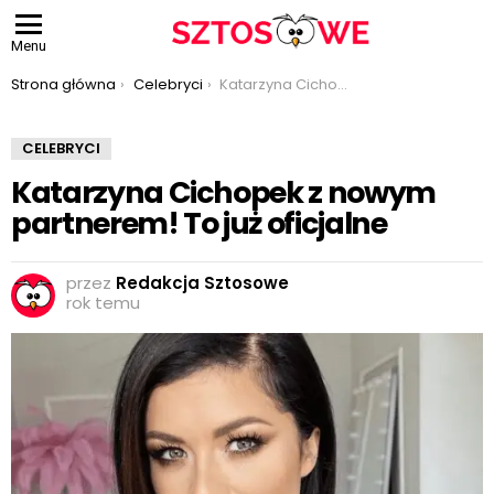
Menu
Jesteś tutaj:
Strona główna
Celebryci
Katarzyna Cichopek z nowym partnerem! To już oficjalne
CELEBRYCI
Katarzyna Cichopek z nowym
partnerem! To już oficjalne
przez
Redakcja Sztosowe
rok temu