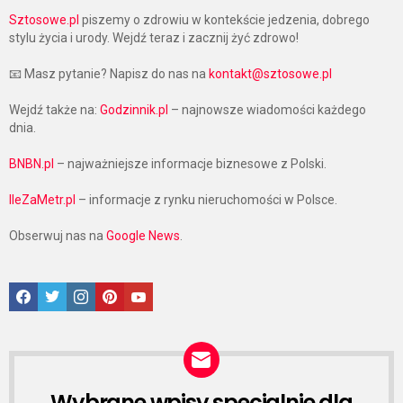
Sztosowe.pl
piszemy o zdrowiu w kontekście jedzenia, dobrego
stylu życia i urody. Wejdź teraz i zacznij żyć zdrowo!
📧 Masz pytanie? Napisz do nas na
kontakt@sztosowe.pl
Wejdź także na:
Godzinnik.pl
– najnowsze wiadomości każdego
dnia.
BNBN.pl
– najważniejsze informacje biznesowe z Polski.
IleZaMetr.pl
– informacje z rynku nieruchomości w Polsce.
Obserwuj nas na
Google News
.
Facebook
Twitter
Instagram
Pinterest
Google News
Wybrane wpisy specjalnie dla
NEWSLETTER