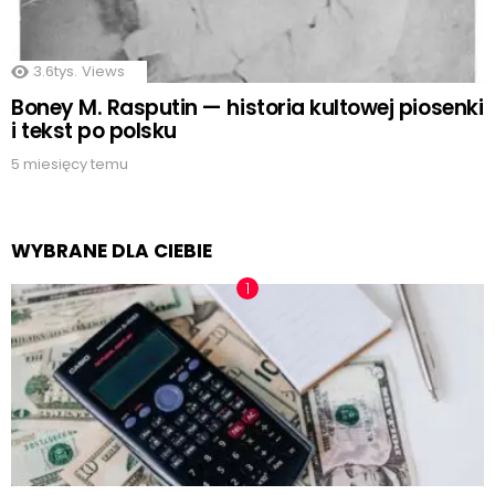
3.6tys.
Views
Boney M. Rasputin — historia kultowej piosenki
i tekst po polsku
5 miesięcy temu
WYBRANE DLA CIEBIE