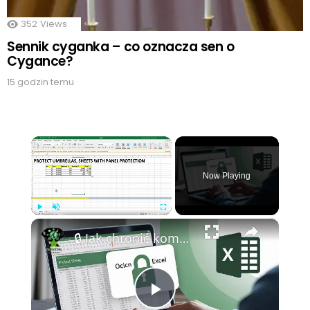
352
Views
Sennik cyganka – co oznacza sen o
Cygance?
15 godzin temu
×
Now Playing
×
Play
Unmute
Fullscreen
🔒 Jak chronić komórki i arkusze w Excel 365 📈
Play