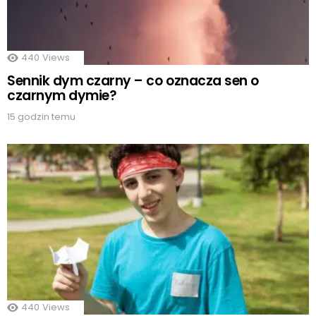
440
Views
Sennik dym czarny – co oznacza sen o
czarnym dymie?
15 godzin temu
440
Views