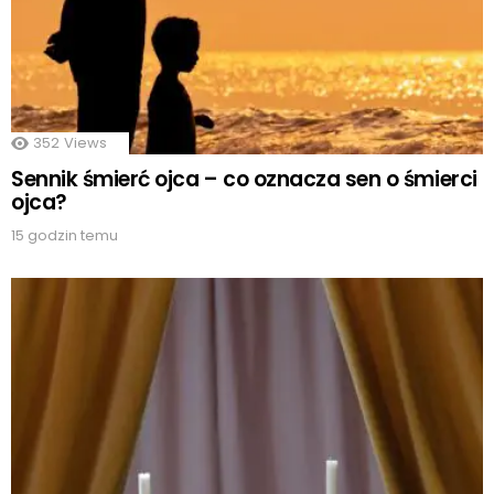
352
Views
Sennik śmierć ojca – co oznacza sen o śmierci
ojca?
15 godzin temu