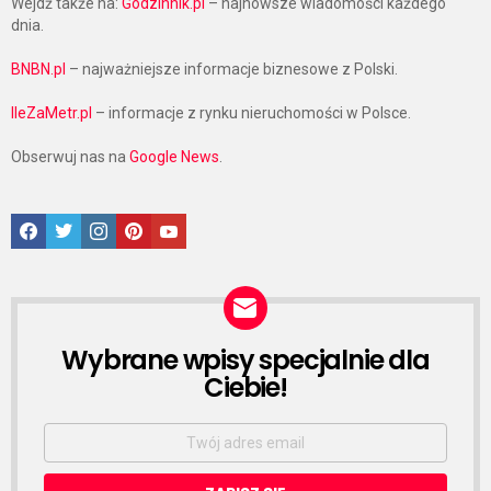
Wejdź także na:
Godzinnik.pl
– najnowsze wiadomości każdego
dnia.
BNBN.pl
– najważniejsze informacje biznesowe z Polski.
IleZaMetr.pl
– informacje z rynku nieruchomości w Polsce.
Obserwuj nas na
Google News
.
Facebook
Twitter
Instagram
Pinterest
Google News
Wybrane wpisy specjalnie dla
NEWSLETTER
Ciebie!
Email
address: