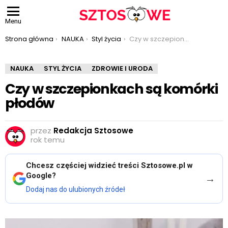
Menu
Jesteś tutaj:
Strona główna
NAUKA
Styl życia
Czy w szczepionkach są komórki płodów
NAUKA
STYL ŻYCIA
ZDROWIE I URODA
Czy w szczepionkach są komórki
płodów
przez
Redakcja Sztosowe
rok temu
Chcesz częściej widzieć treści Sztosowe.pl w
Google?
→
Dodaj nas do ulubionych źródeł