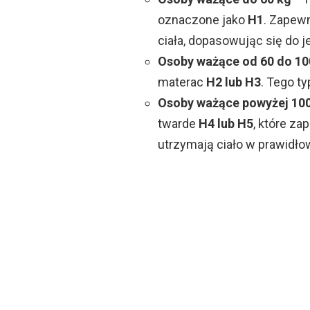
oznaczone jako
H1
. Zapewn
ciała, dopasowując się do j
Osoby ważące od 60 do 10
materac
H2 lub H3
. Tego ty
Osoby ważące powyżej 10
twarde
H4 lub H5
, które z
utrzymają ciało w prawidłow