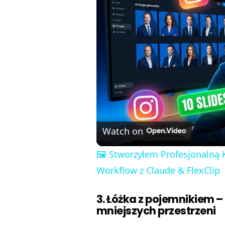
Watch on
🖼️ Stworzyłem Profesjonalną 
Workflow z Claude & FlexClip
3. Łóżka z pojemnikiem –
mniejszych przestrzeni