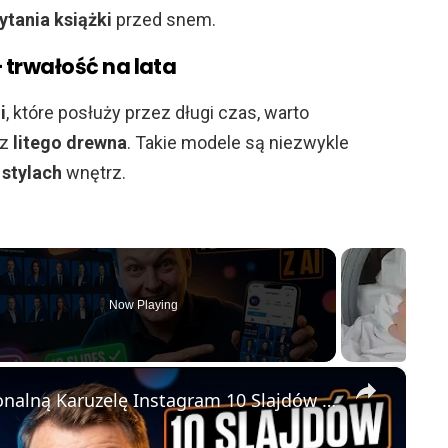
ytania książki
przed snem.
– trwałość na lata
i
, które posłuży przez długi czas, warto
 z
litego drewna
. Takie modele są niezwykle
 stylach
wnętrz.
Now Playing
o
×
🖼️ Stworzyłem Profesjonalną Karuzelę Instagram 10 Slajdów z AI — Pełny Workflow z Claude & FlexClip