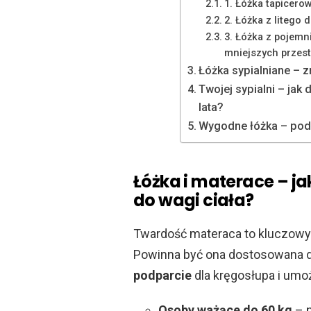
1. Łóżka tapicero
2. Łóżka z litego 
3. Łóżka z pojemn
mniejszych przest
Łóżka sypialniane – 
Twojej sypialni – jak 
lata?
Wygodne łóżka – po
Łóżka i materace – 
do wagi ciała?
Twardość materaca to kluczowy 
Powinna być ona dostosowana 
podparcie
dla kręgosłupa i umo
Osoby ważące do 60 kg
– n