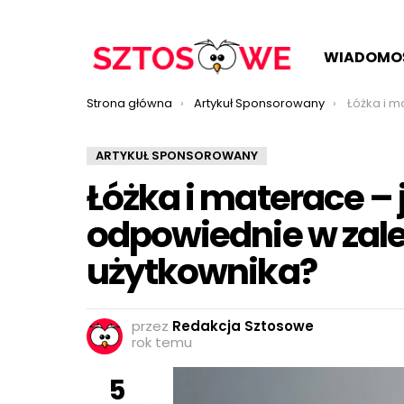
WIADOMO
Jesteś tutaj:
Strona główna
Artykuł Sponsorowany
Łóżka i materace – j
ARTYKUŁ SPONSOROWANY
Łóżka i materace –
odpowiednie w zale
użytkownika?
przez
Redakcja Sztosowe
rok temu
5