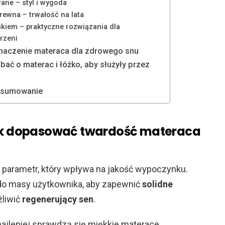
wane – styl i wygoda
drewna – trwałość na lata
ikiem – praktyczne rozwiązania dla
rzeni
znaczenie materaca dla zdrowego snu
dbać o materac i łóżko, aby służyły przez
dsumowanie
jak dopasować twardość materaca
parametr, który wpływa na jakość wypoczynku.
do masy użytkownika, aby zapewnić
solidne
żliwić
regenerujący sen
.
ajlepiej sprawdzą się miękkie materace