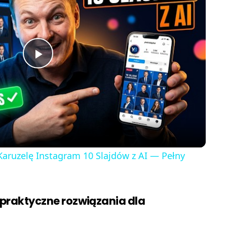
P
l
a
y
Karuzelę Instagram 10 Slajdów z AI — Pełny
V
 praktyczne rozwiązania dla
i