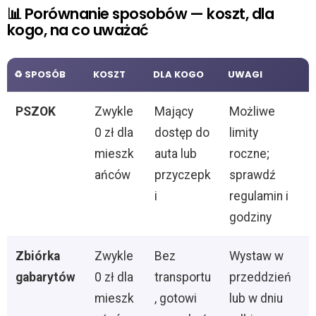
📊 Porównanie sposobów — koszt, dla
kogo, na co uważać
♻️ SPOSÓB
KOSZT
DLA KOGO
UWAGI
PSZOK
Zwykle
Mający
Możliwe
0 zł dla
dostęp do
limity
mieszk
auta lub
roczne;
ańców
przyczepk
sprawdź
i
regulamin i
godziny
Zbiórka
Zwykle
Bez
Wystaw w
gabarytów
0 zł dla
transportu
przeddzień
mieszk
, gotowi
lub w dniu