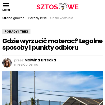
Menu
Jesteś tutaj:
Strona główna
Porady i triki
Gdzie wyrzucić materac? Legalne sposoby i punkty odbioru
PORADY I TRIKI
Gdzie wyrzucić materac? Legalne
sposoby i punkty odbioru
przez
Malwina Brzecka
miesiąc temu