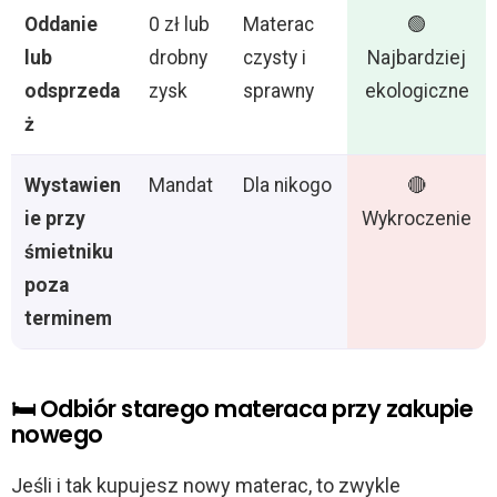
Oddanie
0 zł lub
Materac
🟢
lub
drobny
czysty i
Najbardziej
odsprzeda
zysk
sprawny
ekologiczne
ż
Wystawien
Mandat
Dla nikogo
🔴
ie przy
Wykroczenie
śmietniku
poza
terminem
🛏️ Odbiór starego materaca przy zakupie
nowego
Jeśli i tak kupujesz nowy materac, to zwykle