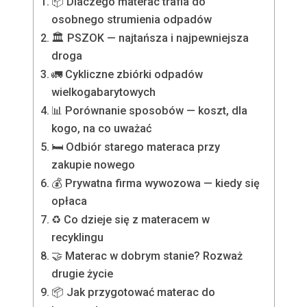
📦 Dlaczego materac trafia do
osobnego strumienia odpadów
🏛️ PSZOK — najtańsza i najpewniejsza
droga
🚛 Cykliczne zbiórki odpadów
wielkogabarytowych
📊 Porównanie sposobów — koszt, dla
kogo, na co uważać
🛏️ Odbiór starego materaca przy
zakupie nowego
💰 Prywatna firma wywozowa — kiedy się
opłaca
♻️ Co dzieje się z materacem w
recyklingu
🤝 Materac w dobrym stanie? Rozważ
drugie życie
📦 Jak przygotować materac do