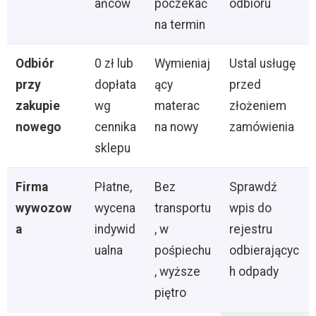
ańców
poczekać
odbioru
na termin
Odbiór
0 zł lub
Wymieniaj
Ustal usługę
przy
dopłata
ący
przed
zakupie
wg
materac
złożeniem
nowego
cennika
na nowy
zamówienia
sklepu
Firma
Płatne,
Bez
Sprawdź
wywozow
wycena
transportu
wpis do
a
indywid
, w
rejestru
ualna
pośpiechu
odbierającyc
, wyższe
h odpady
piętro