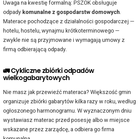
Uwaga na kwestię formalną: PSZOK obsługuje
V
odpady
komunalne z gospodarstw domowych
.
Materace pochodzące z działalności gospodarczej —
i
hotelu, hostelu, wynajmu krótkoterminowego —
zwykle nie są przyjmowane i wymagają umowy z
d
firmą odbierającą odpady.
e
🚛 Cykliczne zbiórki odpadów
wielkogabarytowych
o
Nie masz jak przewieźć materaca? Większość gmin
organizuje zbiórki gabarytów kilka razy w roku, według
ogłoszonego harmonogramu. W wyznaczonym dniu
wystawiasz materac przed posesję albo w miejsce
wskazane przez zarządcę, a odbiera go firma
komunalna.