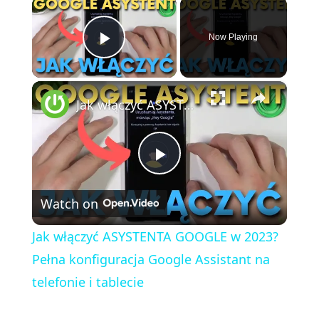
×
Now Playing
Play Video
×
Jak włączyć ASYSTENTA GOOGLE w 2023? Pełna konfiguracja Google Assistant na telefonie i tablecie
P
Watch on
l
Jak włączyć ASYSTENTA GOOGLE w 2023?
a
Pełna konfiguracja Google Assistant na
telefonie i tablecie
y