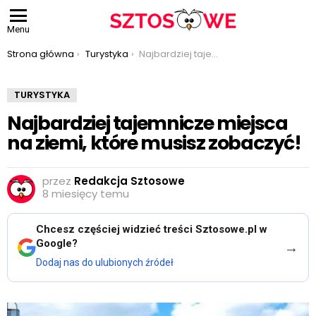
Menu
Jesteś tutaj:
Strona główna
Turystyka
Najbardziej tajemnicze miejsca na ziemi, które musisz zobaczyć!
TURYSTYKA
Najbardziej tajemnicze miejsca
na ziemi, które musisz zobaczyć!
przez
Redakcja Sztosowe
8 miesięcy temu
Chcesz częściej widzieć treści Sztosowe.pl w
Google?
→
Dodaj nas do ulubionych źródeł