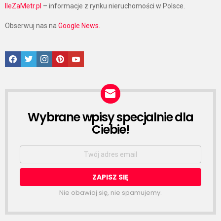
IleZaMetr.pl
– informacje z rynku nieruchomości w Polsce.
Obserwuj nas na
Google News
.
Facebook
Twitter
Instagram
Pinterest
Google News
Wybrane wpisy specjalnie dla
NEWSLETTER
Ciebie!
Email
address:
Nie obawiaj się, nie spamujemy.