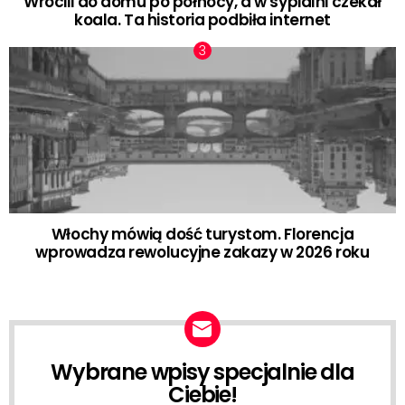
Wrócili do domu po północy, a w sypialni czekał
koala. Ta historia podbiła internet
Włochy mówią dość turystom. Florencja
wprowadza rewolucyjne zakazy w 2026 roku
Wybrane wpisy specjalnie dla
NEWSLETTER
Ciebie!