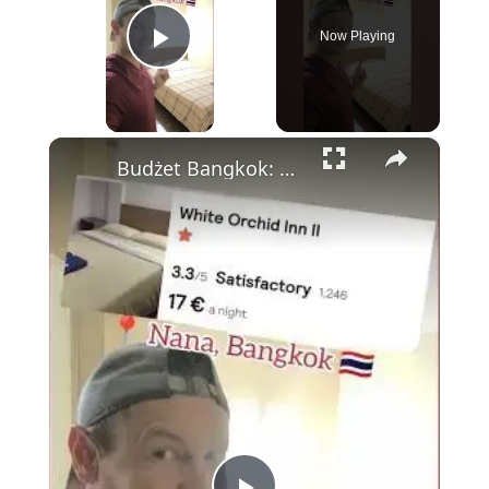
Now Playing
Play Video
×
Budżet Bangkok: White Orchid Inn—Tanie, Czyste i Idealnie Położone Obok Nana Plaza 💰🏨