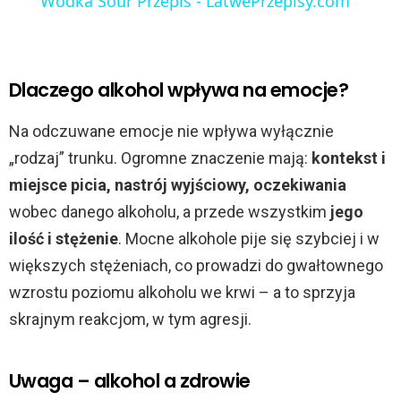
Wódka Sour Przepis - LatwePrzepisy.com
a
y
Dlaczego alkohol wpływa na emocje?
V
Na odczuwane emocje nie wpływa wyłącznie
„rodzaj” trunku. Ogromne znaczenie mają:
kontekst i
i
miejsce picia, nastrój wyjściowy, oczekiwania
wobec danego alkoholu, a przede wszystkim
jego
d
ilość i stężenie
. Mocne alkohole pije się szybciej i w
większych stężeniach, co prowadzi do gwałtownego
e
wzrostu poziomu alkoholu we krwi – a to sprzyja
skrajnym reakcjom, w tym agresji.
o
Uwaga – alkohol a zdrowie