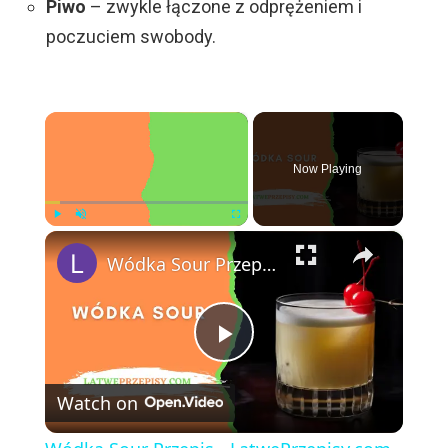
Piwo
– zwykle łączone z odprężeniem i
poczuciem swobody.
×
Now Playing
×
Play
Unmute
Fullscreen
Wódka Sour Przepis - LatwePrzepisy.com
P
Watch on
l