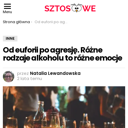
Menu
Jesteś tutaj:
Strona główna
Od euforii po agresję. Różne rodzaje alkoholu to różne emocje
INNE
Od euforii po agresję. Różne
rodzaje alkoholu to różne emocje
przez
Natalia Lewandowska
2 lata temu