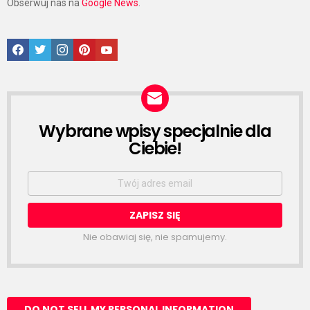
Obserwuj nas na
Google News
.
Facebook
Twitter
Instagram
Pinterest
Google News
Wybrane wpisy specjalnie dla
NEWSLETTER
Ciebie!
Email
address:
Nie obawiaj się, nie spamujemy.