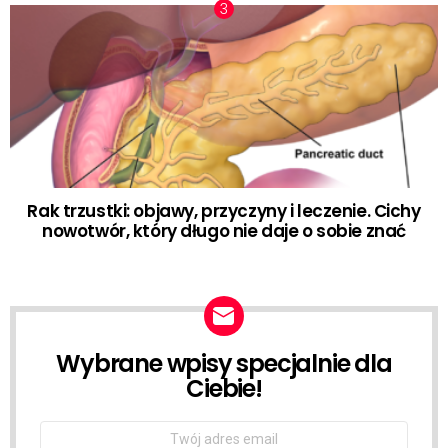
Rak trzustki: objawy, przyczyny i leczenie. Cichy
nowotwór, który długo nie daje o sobie znać
Wybrane wpisy specjalnie dla
NEWSLETTER
Ciebie!
Email
address: