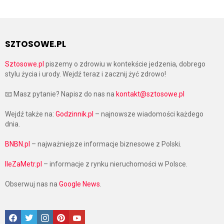
SZTOSOWE.PL
Sztosowe.pl
piszemy o zdrowiu w kontekście jedzenia, dobrego
stylu życia i urody. Wejdź teraz i zacznij żyć zdrowo!
📧 Masz pytanie? Napisz do nas na
kontakt@sztosowe.pl
Wejdź także na:
Godzinnik.pl
– najnowsze wiadomości każdego
dnia.
BNBN.pl
– najważniejsze informacje biznesowe z Polski.
IleZaMetr.pl
– informacje z rynku nieruchomości w Polsce.
Obserwuj nas na
Google News
.
Facebook
Twitter
Instagram
Pinterest
Google News