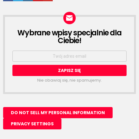
Wybrane wpisy specjalnie dla
NEWSLETTER
Ciebie!
Email
address:
Nie obawiaj się, nie spamujemy.