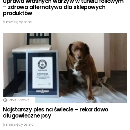
Uprawa własnych warzyw w tunelu foliowym
– zdrowa alternatywa dla sklepowych
produktów
5 miesięcy temu
2tys.
Views
Najstarszy pies na świecie – rekordowo
długowieczne psy
5 miesięcy temu