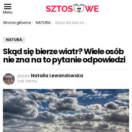
Menu
Jesteś tutaj:
Strona główna
NATURA
Skąd się bierze wiatr? Wiele osób nie zna na to pytanie odpowiedzi
NATURA
Skąd się bierze wiatr? Wiele osób
nie zna na to pytanie odpowiedzi
przez
Natalia Lewandowska
rok temu