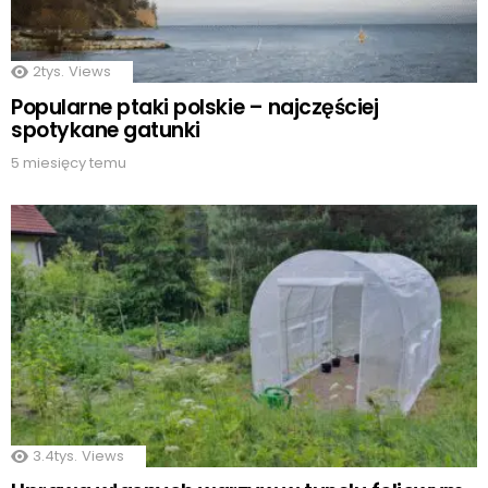
2tys.
Views
Popularne ptaki polskie – najczęściej
spotykane gatunki
5 miesięcy temu
3.4tys.
Views