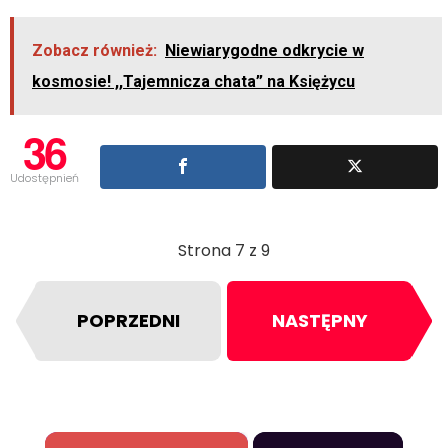
Zobacz również:
Niewiarygodne odkrycie w
kosmosie! ,,Tajemnicza chata” na Księżycu
36
Udostępnień
Strona 7 z 9
POPRZEDNI
NASTĘPNY
×