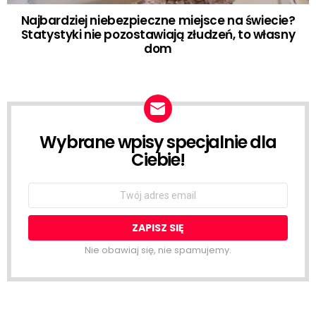
Najbardziej niebezpieczne miejsce na świecie?
Statystyki nie pozostawiają złudzeń, to własny
dom
Wybrane wpisy specjalnie dla
NEWSLETTER
Ciebie!
Email
address:
Nie obawiaj się, nie spamujemy.