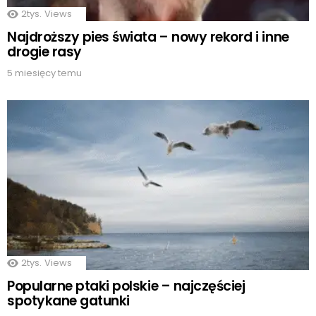
2tys.
Views
Najdroższy pies świata – nowy rekord i inne
drogie rasy
5 miesięcy temu
2tys.
Views
Popularne ptaki polskie – najczęściej
spotykane gatunki