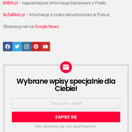
BNBN.pl
– najważniejsze informacje biznesowe z Polski.
IleZaMetr.pl
– informacje z rynku nieruchomości w Polsce.
Obserwuj nas na
Google News
.
Facebook
Twitter
Instagram
Pinterest
Google News
Wybrane wpisy specjalnie dla
NEWSLETTER
Ciebie!
Email
address:
Nie obawiaj się, nie spamujemy.