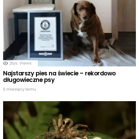
2tys.
Views
Najstarszy pies na świecie – rekordowo
długowieczne psy
5 miesięcy temu