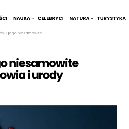
ŚCI
NAUKA
CELEBRYCI
NATURA
TURYSTYKA
iesamowite właściwości dla zdrowia i urody
ego niesamowite
owia i urody