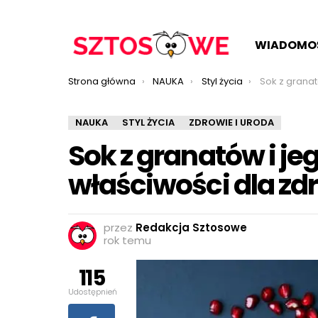
WIADOMO
Jesteś tutaj:
Strona główna
NAUKA
Styl życia
Sok z granatów i jego n
NAUKA
STYL ŻYCIA
ZDROWIE I URODA
Sok z granatów i j
właściwości dla zdr
przez
Redakcja Sztosowe
rok temu
115
Udostępnień