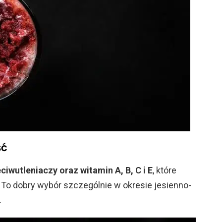
ść
ciwutleniaczy oraz witamin A, B, C i E
, które
 To dobry wybór szczególnie w okresie jesienno-
.