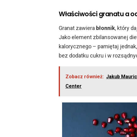
Właściwości granatu a o
Granat zawiera
błonnik
, który d
Jako element zbilansowanej die
kalorycznego – pamiętaj jednak,
bez dodatku cukru i w rozsądnyc
Zobacz również:
Jakub Mauricz
Center