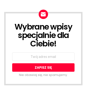
Wybrane wpisy
NEWSLETTER
specjalnie dla
Ciebie!
Email
address:
Nie obawiaj się, nie spamujemy.