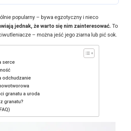
ólnie popularny – bywa egzotyczny i nieco
wiają jednak, że warto się nim zainteresować.
To
wutleniacze – można jeść jego ziarna lub pić sok.
a serce
rność
 a odchudzanie
a nowotworowa
i granatu a uroda
z granatu?
(FAQ)