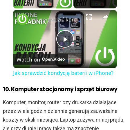
Play Video
×
Jak sprawdzić kondycję baterii w iPhone?
P
Watch on
l
Jak sprawdzić kondycję baterii w iPhone?
a
10. Komputer stacjonarny i sprzęt biurowy
y
Komputer, monitor, router czy drukarka działające
przez wiele godzin dziennie generują zauważalne
V
koszty w skali miesiąca. Laptop zużywa mniej prądu,
ale przy długiej pracy także ma znaczenie.