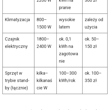
2200 W
kWh na
300 zł
pranie
Klimatyzacja
800–
wysokie
zależy od
1500 W
latem
użycia
Czajnik
1800–
ok. 0,1
ok. 50–
elektryczny
2400 W
kWh na
150 zł
zagotowa
nie
Sprzęt w
kilka–
100–300
ok. 100–
trybie stand-
kilkanaś
kWh/rok
350 zł
by (łącznie)
cie W