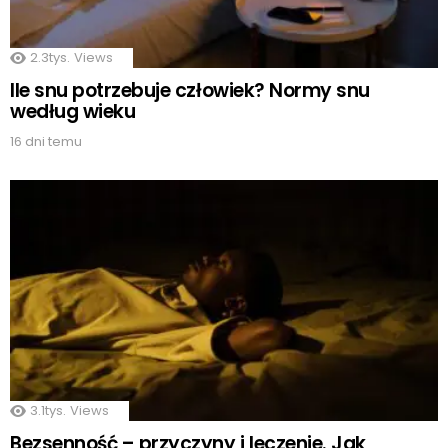
2.3tys.
Views
Ile snu potrzebuje człowiek? Normy snu
według wieku
16 dni temu
3.1tys.
Views
Bezsenność – przyczyny i leczenie. Jak