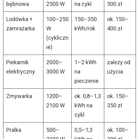
bębnowa
2500 W
na cykl
500 zł
Lodówka +
100–250
150–350
ok. 150–
zamrażarka
W
kWh/rok
400 zł
(cykliczn
ie)
Piekarnik
2000–
1–2 kWh
zależy od
elektryczny
3000 W
na
użycia
pieczenie
Zmywarka
1200–
ok. 0,8–1,3
ok. 150–
2100 W
kWh na
350 zł
cykl
Pralka
500–
0,5–1,3
ok. 100–