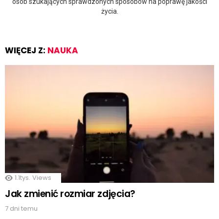
osób szukających sprawdzonych sposobów na poprawę jakości
życia.
WIĘCEJ Z:
NAUKA
1.1tys.
Views
Jak zmienić rozmiar zdjęcia?
7 dni temu