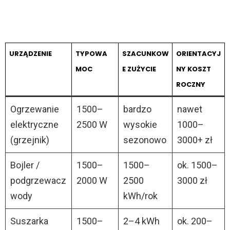
URZĄDZENIE
TYPOWA
SZACUNKOW
ORIENTACYJ
MOC
E ZUŻYCIE
NY KOSZT
ROCZNY
Ogrzewanie
1500–
bardzo
nawet
elektryczne
2500 W
wysokie
1000–
(grzejnik)
sezonowo
3000+ zł
Bojler /
1500–
1500–
ok. 1500–
podgrzewacz
2000 W
2500
3000 zł
wody
kWh/rok
Suszarka
1500–
2–4 kWh
ok. 200–