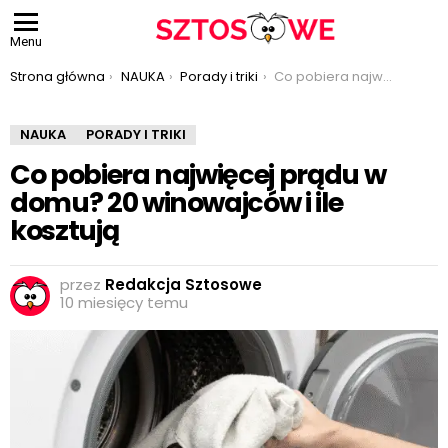
Menu
Jesteś tutaj:
Strona główna
NAUKA
Porady i triki
Co pobiera najwięcej prądu w domu? 20 winowajców i ile kosztują
NAUKA
PORADY I TRIKI
Co pobiera najwięcej prądu w
domu? 20 winowajców i ile
kosztują
przez
Redakcja Sztosowe
10 miesięcy temu