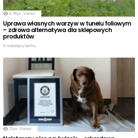
3.4tys.
Views
Uprawa własnych warzyw w tunelu foliowym
– zdrowa alternatywa dla sklepowych
produktów
5 miesięcy temu
2tys.
Views