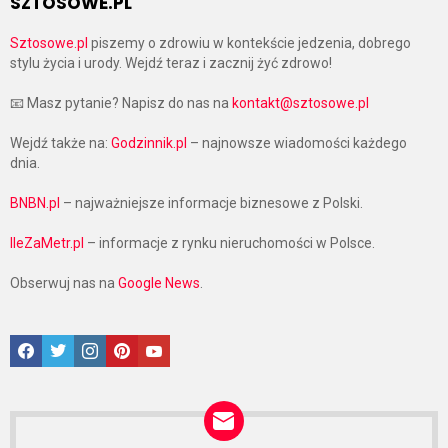
SZTOSOWE.PL
Sztosowe.pl
piszemy o zdrowiu w kontekście jedzenia, dobrego
stylu życia i urody. Wejdź teraz i zacznij żyć zdrowo!
📧 Masz pytanie? Napisz do nas na
kontakt@sztosowe.pl
Wejdź także na:
Godzinnik.pl
– najnowsze wiadomości każdego
dnia.
BNBN.pl
– najważniejsze informacje biznesowe z Polski.
IleZaMetr.pl
– informacje z rynku nieruchomości w Polsce.
Obserwuj nas na
Google News
.
Facebook
Twitter
Instagram
Pinterest
Google News