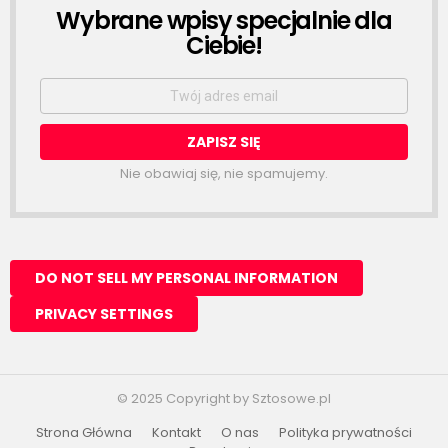
Wybrane wpisy specjalnie dla
NEWSLETTER
Ciebie!
Email
address:
Nie obawiaj się, nie spamujemy.
© 2025 Copyright by Sztosowe.pl
Strona Główna
Kontakt
O nas
Polityka prywatności