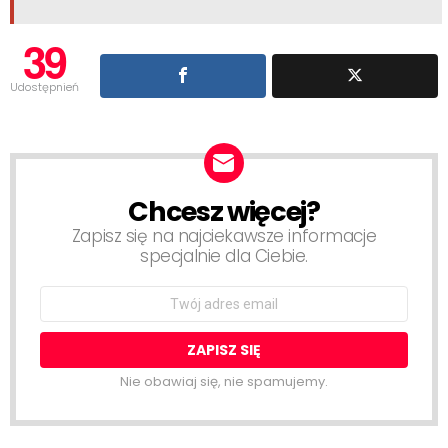
39
Udostępnień
Chcesz więcej?
NEWSLETTER
Zapisz się na najciekawsze informacje
specjalnie dla Ciebie.
Email
address:
Nie obawiaj się, nie spamujemy.