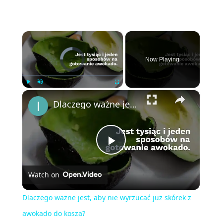
×
Video Player is loading.
Now Playing
×
Play
Unmute
Fullscreen
Dlaczego ważne jest, aby nie wyrzucać już skórek z awokado do kosza?
Play
Watch on
Video
Dlaczego ważne jest, aby nie wyrzucać już skórek z
awokado do kosza?