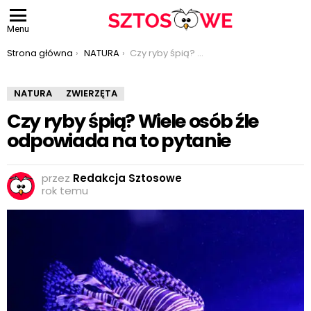
Menu
Jesteś tutaj:
Strona główna
NATURA
Czy ryby śpią? Wiele osób źle odpowiada na to pytanie
NATURA
ZWIERZĘTA
Czy ryby śpią? Wiele osób źle
odpowiada na to pytanie
przez
Redakcja Sztosowe
rok temu