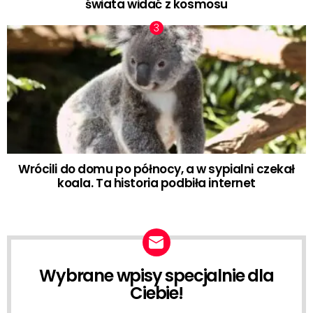
świata widać z kosmosu
Wrócili do domu po północy, a w sypialni czekał
koala. Ta historia podbiła internet
Wybrane wpisy specjalnie dla
NEWSLETTER
Ciebie!