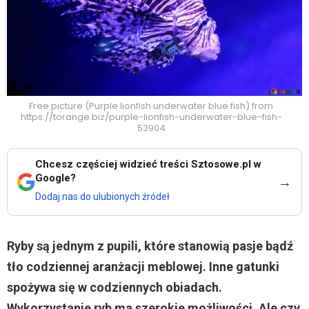
Free picture (Purple lionfish underwater blue fish) from
https://torange.biz/purple-lionfish-underwater-blue-fish-
53904
Chcesz częściej widzieć treści Sztosowe.pl w
Google?
→
Dodaj nas do ulubionych źródeł
Ryby są jednym z pupili, które stanowią pasje bądź
tło codziennej aranżacji meblowej. Inne gatunki
spożywa się w codziennych obiadach.
Wykorzystanie ryb ma szerokie możliwości. Ale czy