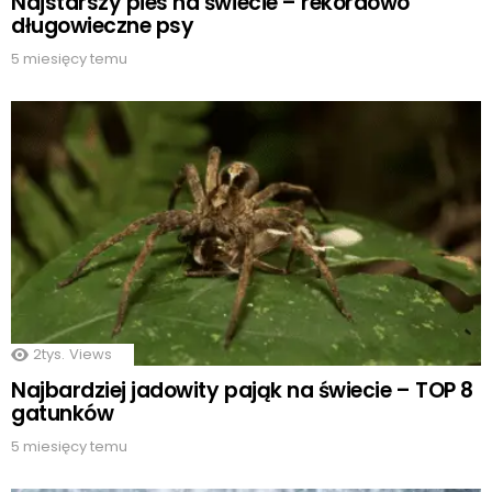
Najstarszy pies na świecie – rekordowo
długowieczne psy
5 miesięcy temu
2tys.
Views
Najbardziej jadowity pająk na świecie – TOP 8
gatunków
5 miesięcy temu