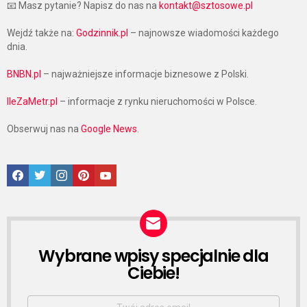
📧 Masz pytanie? Napisz do nas na
kontakt@sztosowe.pl
Wejdź także na:
Godzinnik.pl
– najnowsze wiadomości każdego
dnia.
BNBN.pl
– najważniejsze informacje biznesowe z Polski.
IleZaMetr.pl
– informacje z rynku nieruchomości w Polsce.
Obserwuj nas na
Google News
.
Facebook
Twitter
Instagram
Pinterest
Google News
Wybrane wpisy specjalnie dla
NEWSLETTER
Ciebie!
Email