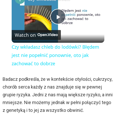
P
Watch on
l
Czy wkładasz chleb do lodówki? Błędem
a
jest nie popełnić ponownie, oto jak
zachować to dobrze
y
Badacz podkreśla, że w kontekście otyłości, cukrzycy,
V
chorób serca każdy z nas znajduje się w pewnej
grupie ryzyka. Jedni z nas mają większe ryzyko, a inni
i
mniejsze. Nie możemy jednak w pełni połączyć tego
z genetyką i to jej za wszystko obwinić.