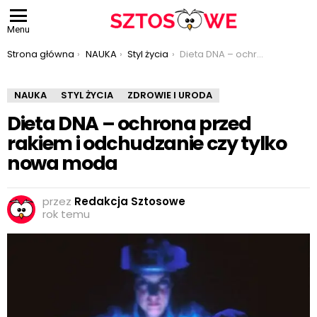
Menu
Jesteś tutaj:
Strona główna
NAUKA
Styl życia
Dieta DNA – ochrona przed rakiem i odchudzanie czy tylko nowa moda
NAUKA
STYL ŻYCIA
ZDROWIE I URODA
Dieta DNA – ochrona przed
rakiem i odchudzanie czy tylko
nowa moda
przez
Redakcja Sztosowe
rok temu