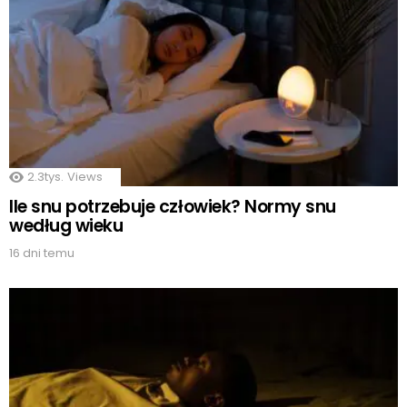
2.3tys.
Views
Ile snu potrzebuje człowiek? Normy snu
według wieku
16 dni temu