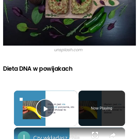
unsplash.com
Dieta DNA w powijakach
×
Now Playing
Play Video
×
Czy wkładasz chleb do lodówki? Błędem jest nie popełnić ponownie, oto jak zachować to dobrze