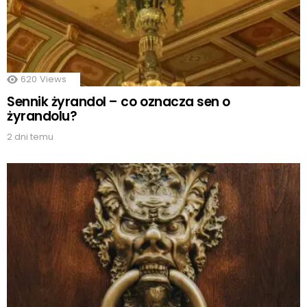
620
Views
Sennik żyrandol – co oznacza sen o
żyrandolu?
2 dni temu