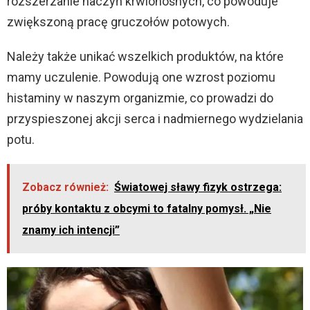
rozszerzanie naczyń krwionośnych, co powoduje
zwiększoną pracę gruczołów potowych.
Należy także unikać wszelkich produktów, na które
mamy uczulenie. Powodują one wzrost poziomu
histaminy w naszym organizmie, co prowadzi do
przyspieszonej akcji serca i nadmiernego wydzielania
potu.
Zobacz również:
Światowej sławy fizyk ostrzega:
próby kontaktu z obcymi to fatalny pomysł. „Nie
znamy ich intencji”