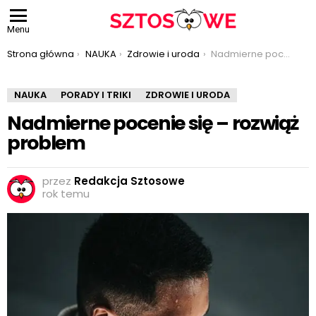
Menu
Jesteś tutaj:
Strona główna
NAUKA
Zdrowie i uroda
Nadmierne pocenie się – rozwiąż problem
NAUKA
PORADY I TRIKI
ZDROWIE I URODA
Nadmierne pocenie się – rozwiąż
problem
przez
Redakcja Sztosowe
rok temu