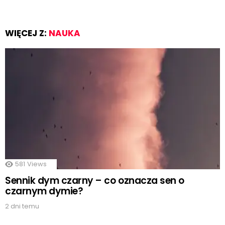
WIĘCEJ Z:
NAUKA
581
Views
Sennik dym czarny – co oznacza sen o
czarnym dymie?
2 dni temu