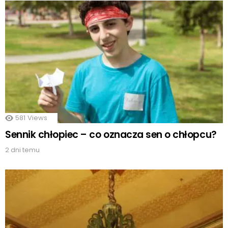
581
Views
Sennik chłopiec – co oznacza sen o chłopcu?
2 dni temu