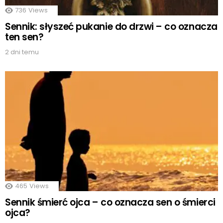
736
Views
Sennik: słyszeć pukanie do drzwi – co oznacza
ten sen?
2 dni temu
465
Views
Sennik śmierć ojca – co oznacza sen o śmierci
ojca?