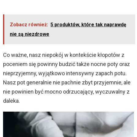
y
V
Zobacz również:
5 produktów, które tak naprawdę
nie są niezdrowe
i
Co ważne, nasz niepokój w kontekście kłopotów z
d
poceniem się powinny budzić także nocne poty oraz
nieprzyjemny, wyjątkowo intensywny zapach potu.
e
Nasz pot generalnie nie pachnie zbyt przyjemnie, ale
nie powinien być mocno odrzucający, wyczuwalny z
o
daleka.