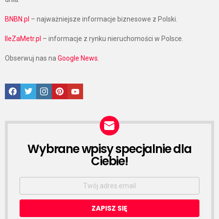
BNBN.pl
– najważniejsze informacje biznesowe z Polski.
IleZaMetr.pl
– informacje z rynku nieruchomości w Polsce.
Obserwuj nas na
Google News
.
Facebook
Twitter
Instagram
Pinterest
Google News
Wybrane wpisy specjalnie dla
NEWSLETTER
Ciebie!
Email
address: