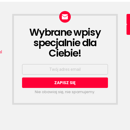
Wybrane wpisy
NEWSLETTER
specjalnie dla
Ciebie!
l
Email
address:
.
Nie obawiaj się, nie spamujemy.