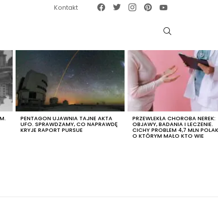
Facebook
Twitter
Instagram
Pinterest
Google News
Kontakt
SZUKAJ
M.
PENTAGON UJAWNIA TAJNE AKTA
PRZEWLEKŁA CHOROBA NEREK:
UFO. SPRAWDZAMY, CO NAPRAWDĘ
OBJAWY, BADANIA I LECZENIE.
KRYJE RAPORT PURSUE
CICHY PROBLEM 4,7 MLN POLA
O KTÓRYM MAŁO KTO WIE