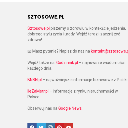
SZTOSOWE.PL
Sztosowe.pl
piszemy o zdrowiu w kontekście jedzenia,
dobrego stylu życia i urody. Wejdź teraz i zacznij żyć
zdrowo!
📧 Masz pytanie? Napisz do nas na
kontakt@sztosowe.p
Wejdź także na:
Godzinnik.pl
– najnowsze wiadomości
każdego dnia.
BNBN.pl
– najważniejsze informacje biznesowe z Polski
IleZaMetr.pl
– informacje z rynku nieruchomości w
Polsce.
Obserwuj nas na
Google News
.
Facebook
Twitter
Instagram
Pinterest
Google News