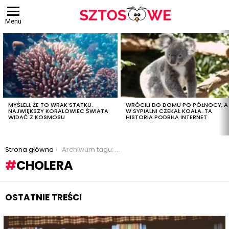
Menu
OSTATNIE
TREŚCI
MYŚLELI, ŻE TO WRAK STATKU.
WRÓCILI DO DOMU PO PÓŁNOCY, A
NAJWIĘKSZY KORALOWIEC ŚWIATA
W SYPIALNI CZEKAŁ KOALA. TA
WIDAĆ Z KOSMOSU
HISTORIA PODBIŁA INTERNET
Jesteś tutaj:
Strona główna
Archiwum tagu: cholera
CHOLERA
OSTATNIE TREŚCI