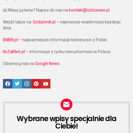
📧 Masz pytanie? Napisz do nas na
kontakt@sztosowe.pl
Wejdź także na:
Godzinnik.pl
– najnowsze wiadomości każdego
dnia.
BNBN.pl
– najważniejsze informacje biznesowe z Polski.
IleZaMetr.pl
– informacje z rynku nieruchomości w Polsce.
Obserwuj nas na
Google News
.
Facebook
Twitter
Instagram
Pinterest
Google News
Wybrane wpisy specjalnie dla
NEWSLETTER
Ciebie!