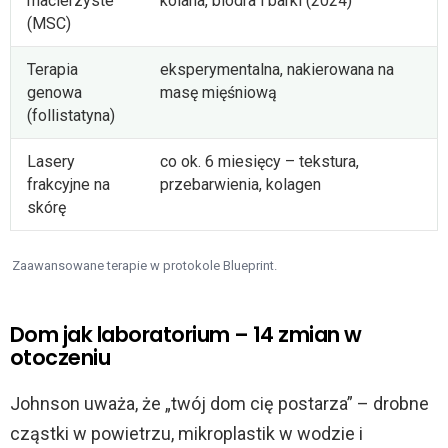
macierzyste
kolana, biodra i barki (2024)
(MSC)
Terapia
eksperymentalna, nakierowana na
genowa
masę mięśniową
(follistatyna)
Lasery
co ok. 6 miesięcy – tekstura,
frakcyjne na
przebarwienia, kolagen
skórę
Zaawansowane terapie w protokole Blueprint.
Dom jak laboratorium – 14 zmian w
otoczeniu
Johnson uważa, że „twój dom cię postarza” – drobne
cząstki w powietrzu, mikroplastik w wodzie i