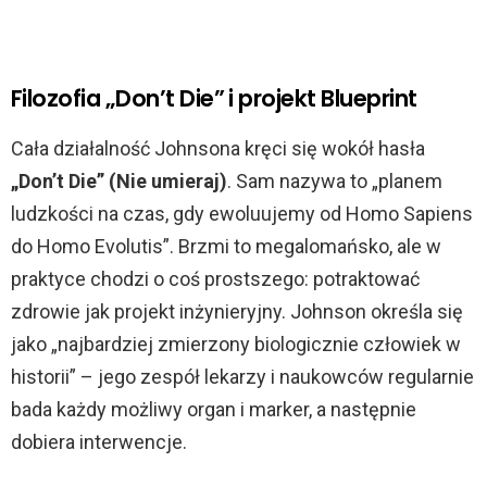
e
Filozofia „Don’t Die” i projekt Blueprint
o
Cała działalność Johnsona kręci się wokół hasła
„Don’t Die” (Nie umieraj)
. Sam nazywa to „planem
ludzkości na czas, gdy ewoluujemy od Homo Sapiens
do Homo Evolutis”. Brzmi to megalomańsko, ale w
praktyce chodzi o coś prostszego: potraktować
zdrowie jak projekt inżynieryjny. Johnson określa się
jako „najbardziej zmierzony biologicznie człowiek w
historii” – jego zespół lekarzy i naukowców regularnie
bada każdy możliwy organ i marker, a następnie
dobiera interwencje.