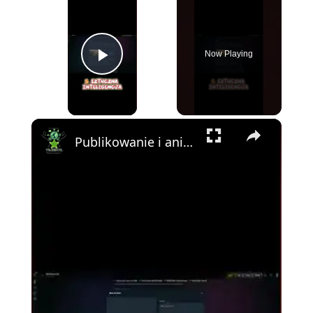
Now Playing
Play Video
×
Publikowanie i animacja scen w filmie AI – zobacz, jak powstaje ruch i życie na ekranie!