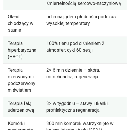
śmiertelnością sercowo-naczyniową
Okład
ochrona jąder i płodności podczas
chłodzący w
wysokiej temperatury
saunie
Terapia
100% tlenu pod ciśnieniem 2
hiperbaryczna
atmosfer; cykl 60 sesji
(HBOT)
Terapia
2× 6 min dziennie – skóra,
czerwonym i
mitochondria, regeneracja
podczerwony
m światłem
Terapia falą
3× w tygodniu – stawy i tkanki,
uderzeniową
profilaktyczna regeneracja
Komórki
300 mln komórek wstrzyknięte w