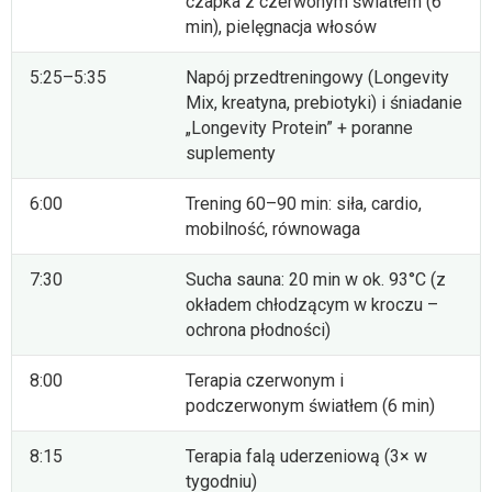
czapka z czerwonym światłem (6
min), pielęgnacja włosów
5:25–5:35
Napój przedtreningowy (Longevity
Mix, kreatyna, prebiotyki) i śniadanie
„Longevity Protein” + poranne
suplementy
6:00
Trening 60–90 min: siła, cardio,
mobilność, równowaga
7:30
Sucha sauna: 20 min w ok. 93°C (z
okładem chłodzącym w kroczu –
ochrona płodności)
8:00
Terapia czerwonym i
podczerwonym światłem (6 min)
8:15
Terapia falą uderzeniową (3× w
tygodniu)