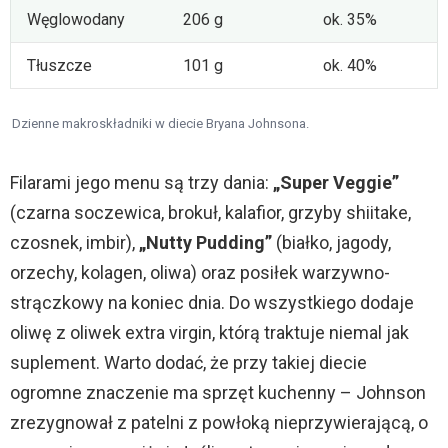
Węglowodany
206 g
ok. 35%
Tłuszcze
101 g
ok. 40%
Dzienne makroskładniki w diecie Bryana Johnsona.
Filarami jego menu są trzy dania:
„Super Veggie”
(czarna soczewica, brokuł, kalafior, grzyby shiitake,
czosnek, imbir),
„Nutty Pudding”
(białko, jagody,
orzechy, kolagen, oliwa) oraz posiłek warzywno-
strączkowy na koniec dnia. Do wszystkiego dodaje
oliwę z oliwek extra virgin, którą traktuje niemal jak
suplement. Warto dodać, że przy takiej diecie
ogromne znaczenie ma sprzęt kuchenny – Johnson
zrezygnował z patelni z powłoką nieprzywierającą, o