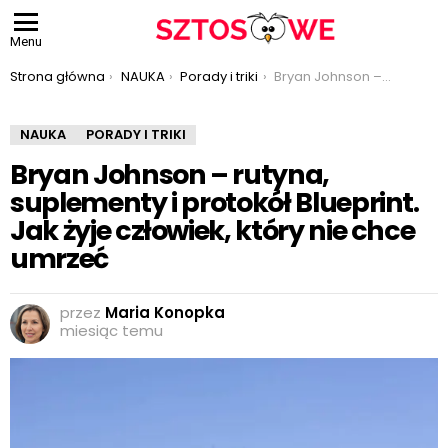
Menu
Jesteś tutaj:
Strona główna
NAUKA
Porady i triki
Bryan Johnson – rutyna, suplementy i protokół Blueprint. Jak żyje człowiek, który nie chce umrzeć
NAUKA
PORADY I TRIKI
Bryan Johnson – rutyna,
suplementy i protokół Blueprint.
Jak żyje człowiek, który nie chce
umrzeć
przez
Maria Konopka
miesiąc temu