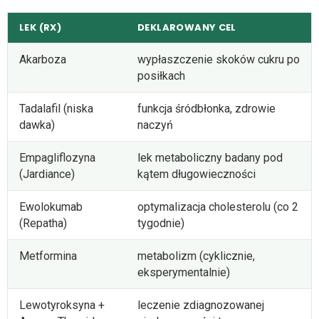
LEK (RX)
DEKLAROWANY CEL
Akarboza
wypłaszczenie skoków cukru po
posiłkach
Tadalafil (niska
funkcja śródbłonka, zdrowie
dawka)
naczyń
Empagliflozyna
lek metaboliczny badany pod
(Jardiance)
kątem długowieczności
Ewolokumab
optymalizacja cholesterolu (co 2
(Repatha)
tygodnie)
Metformina
metabolizm (cyklicznie,
eksperymentalnie)
Lewotyroksyna +
leczenie zdiagnozowanej