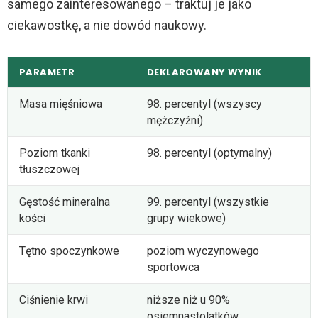
samego zainteresowanego – traktuj je jako
ciekawostkę, a nie dowód naukowy.
PARAMETR
DEKLAROWANY WYNIK
Masa mięśniowa
98. percentyl (wszyscy
mężczyźni)
Poziom tkanki
98. percentyl (optymalny)
tłuszczowej
Gęstość mineralna
99. percentyl (wszystkie
kości
grupy wiekowe)
Tętno spoczynkowe
poziom wyczynowego
sportowca
Ciśnienie krwi
niższe niż u 90%
osiemnastolatków