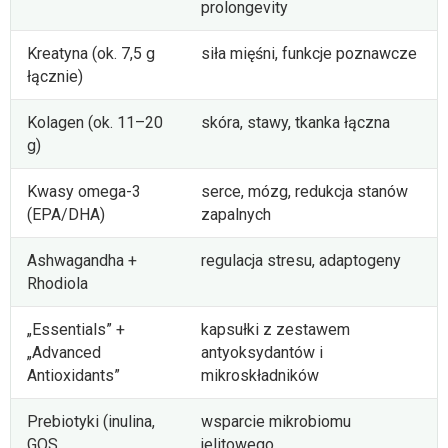
prolongevity
Kreatyna (ok. 7,5 g
siła mięśni, funkcje poznawcze
łącznie)
Kolagen (ok. 11–20
skóra, stawy, tkanka łączna
g)
Kwasy omega-3
serce, mózg, redukcja stanów
(EPA/DHA)
zapalnych
Ashwagandha +
regulacja stresu, adaptogeny
Rhodiola
„Essentials” +
kapsułki z zestawem
„Advanced
antyoksydantów i
Antioxidants”
mikroskładników
Prebiotyki (inulina,
wsparcie mikrobiomu
GOS,
jelitowego