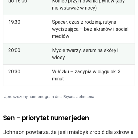
do 16:00
Koniec przyjmowania płynów (aby
nie wstawać w nocy)
19:30
Spacer, czas z rodziną, rutyna
wyciszająca – bez ekranów i social
mediów
20:00
Mycie twarzy, serum na skórę i
włosy
20:30
W łóżku – zasypia w ciągu ok. 3
minut
Uproszczony harmonogram dnia Bryana Johnsona.
Sen – priorytet numer jeden
Johnson powtarza, że jeśli miałbyś zrobić dla zdrowia