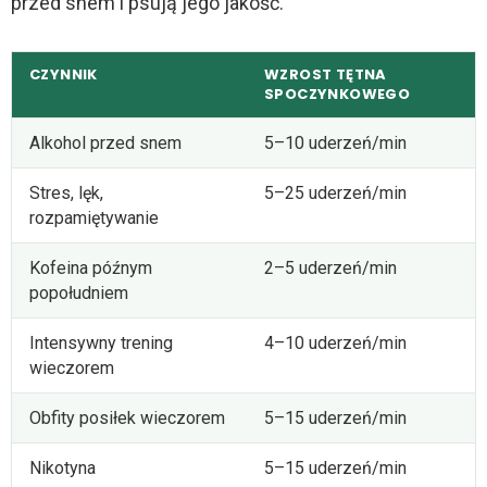
przed snem i psują jego jakość.
CZYNNIK
WZROST TĘTNA
SPOCZYNKOWEGO
Alkohol przed snem
5–10 uderzeń/min
Stres, lęk,
5–25 uderzeń/min
rozpamiętywanie
Kofeina późnym
2–5 uderzeń/min
popołudniem
Intensywny trening
4–10 uderzeń/min
wieczorem
Obfity posiłek wieczorem
5–15 uderzeń/min
Nikotyna
5–15 uderzeń/min