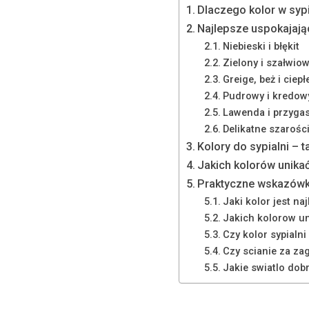
Dlaczego kolor w syp
Najlepsze uspokajając
Niebieski i błękit
Zielony i szałwio
Greige, beż i ciepł
Pudrowy i kredow
Lawenda i przygas
Delikatne szarośc
Kolory do sypialni – t
Jakich kolorów unikać
Praktyczne wskazówk
Jaki kolor jest na
Jakich kolorow un
Czy kolor sypialn
Czy scianie za za
Jakie swiatlo dobr