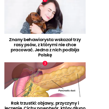
Znany behawiorysta wskazał trzy
rasy psów, z którymi nie chce
pracować. Jedna z nich podbija
Polskę
Rak trzustki: objawy, przyczyny i
leczenie. Cichy nowotwór, który długo