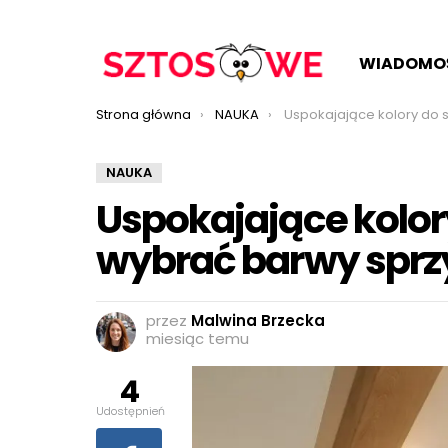
WIADOMO
Jesteś tutaj:
Strona główna
NAUKA
Uspokajające kolory do sypialni – jak wybrać b
NAUKA
Uspokajające kolory
wybrać barwy sprz
przez
Malwina Brzecka
miesiąc temu
4
Udostępnień