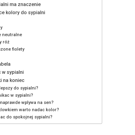
ialni ma znaczenie
e kolory do sypialni
wy
e neutralne
y róż
zone fiolety
i
abela
 w sypialni
i na koniec
jlepszy do sypialni?
ikac w sypialni?
i naprawde wplywa na sen?
glowkiem warto nadac kolor?
ac do spokojnej sypialni?