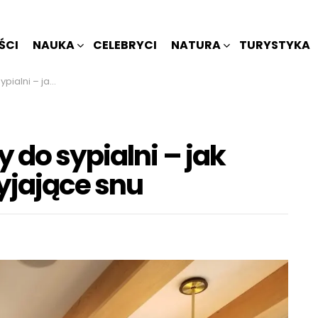
ŚCI
NAUKA
CELEBRYCI
NATURA
TURYSTYKA
arwy sprzyjające snu
 do sypialni – jak
yjające snu