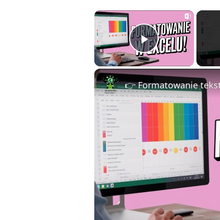
×
Play Vide