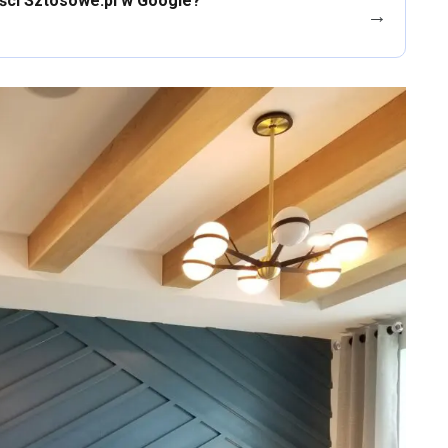
eści Sztosowe.pl w Google?
→