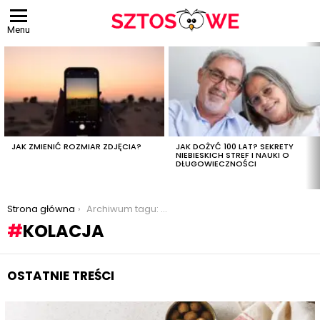
Menu
OSTATNIE
TREŚCI
JAK ZMIENIĆ ROZMIAR ZDJĘCIA?
JAK DOŻYĆ 100 LAT? SEKRETY
NIEBIESKICH STREF I NAUKI O
DŁUGOWIECZNOŚCI
Jesteś tutaj:
Strona główna
Archiwum tagu: kolacja
KOLACJA
OSTATNIE TREŚCI