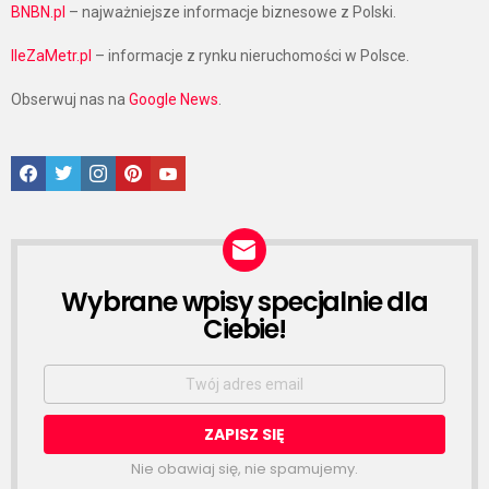
BNBN.pl
– najważniejsze informacje biznesowe z Polski.
IleZaMetr.pl
– informacje z rynku nieruchomości w Polsce.
Obserwuj nas na
Google News
.
Facebook
Twitter
Instagram
Pinterest
Google News
Wybrane wpisy specjalnie dla
NEWSLETTER
Ciebie!
Email
address:
Nie obawiaj się, nie spamujemy.