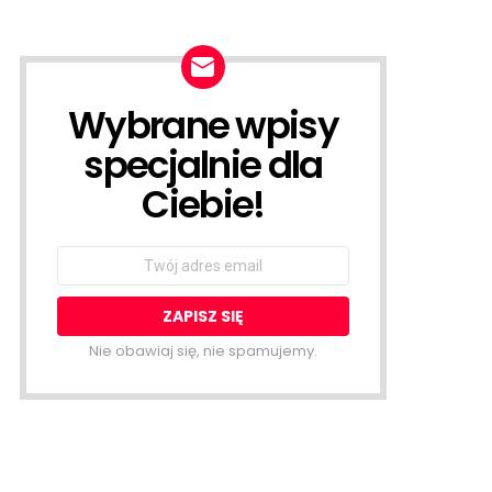
Wybrane wpisy
NEWSLETTER
specjalnie dla
Ciebie!
Email
address:
Nie obawiaj się, nie spamujemy.