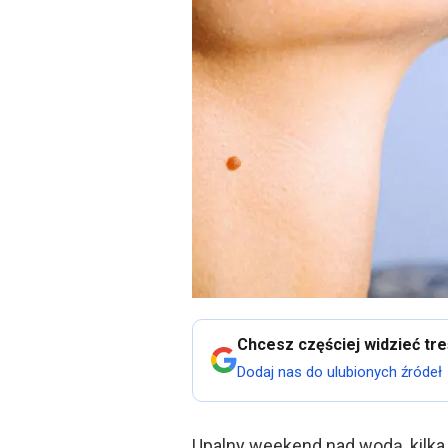
Chcesz częściej widzieć tr
Dodaj nas do ulubionych źródeł
Upalny weekend nad wodą, kilka