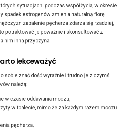
tórych sytuacjach: podczas współżycia, w okresie
dy spadek estrogenów zmienia naturalną florę
mężczyzn zapalenie pęcherza zdarza się rzadziej,
to potraktować je poważnie i skonsultować z
za nim inna przyczyna.
warto lekceważyć
o sobie znać dość wyraźnie i trudno je z czymś
awów należą:
nie w czasie oddawania moczu,
wizyty w toalecie, mimo że za każdym razem moczu
enia pęcherza,