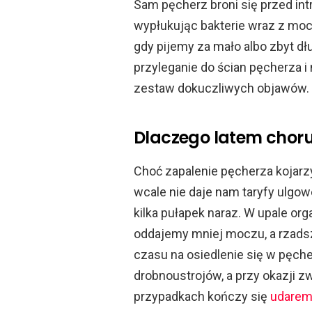
Sam pęcherz broni się przed int
wypłukując bakterie wraz z moc
gdy pijemy za mało albo zbyt d
przyleganie do ścian pęcherza i
zestaw dokuczliwych objawów.
Dlaczego latem choru
Choć zapalenie pęcherza kojarzy
wcale nie daje nam taryfy ulgo
kilka pułapek naraz. W upale or
oddajemy mniej moczu, a rzadsz
czasu na osiedlenie się w pęche
drobnoustrojów, a przy okazji z
przypadkach kończy się
udarem