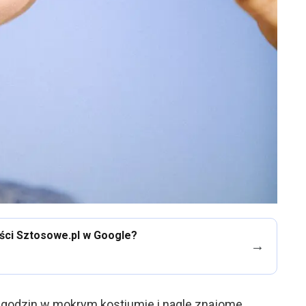
eści Sztosowe.pl w Google?
→
 godzin w mokrym kostiumie i nagle znajome,