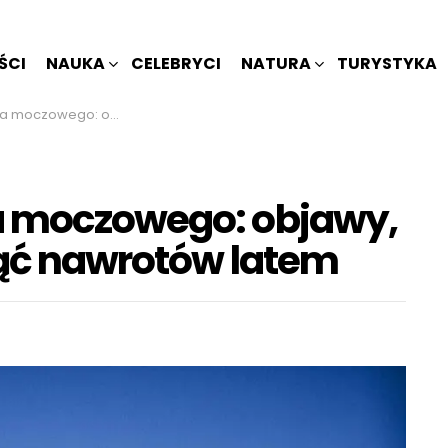
ŚCI
NAUKA
CELEBRYCI
NATURA
TURYSTYKA
czenie i jak uniknąć nawrotów latem
a moczowego: objawy,
knąć nawrotów latem