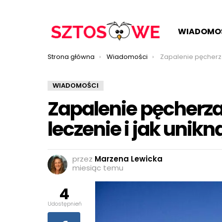
WIADOMO
Jesteś tutaj:
Strona główna
Wiadomości
Zapalenie pęcherza moczowego: objawy, le
WIADOMOŚCI
Zapalenie pęcherz
leczenie i jak uni
przez
Marzena Lewicka
miesiąc temu
4
Udostępnień