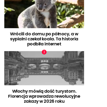
Wrócili do domu po północy, a w
sypialni czekał koala. Ta historia
podbiła internet
Włochy mówią dość turystom.
Florencja wprowadza rewolucyjne
zakazy w 2026 roku