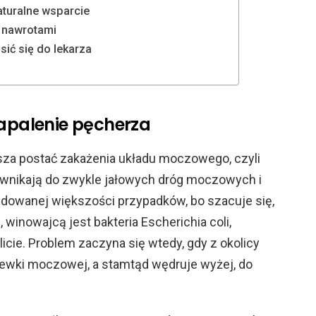
turalne wsparcie
d nawrotami
sić się do lekarza
zapalenie pęcherza
sza postać zakażenia układu moczowego, czyli
e wnikają do zwykle jałowych dróg moczowych i
dowanej większości przypadków, bo szacuje się,
winowajcą jest bakteria Escherichia coli,
icie. Problem zaczyna się wtedy, gdy z okolicy
cewki moczowej, a stamtąd wędruje wyżej, do