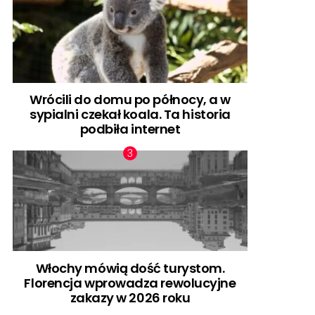
Wrócili do domu po północy, a w
sypialni czekał koala. Ta historia
podbiła internet
Włochy mówią dość turystom.
Florencja wprowadza rewolucyjne
zakazy w 2026 roku