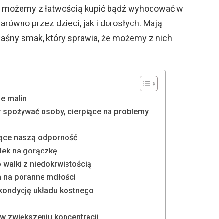
ce możemy z łatwością kupić bądź wyhodować w
równo przez dzieci, jak i dorosłych. Mają
aśny smak, który sprawia, że możemy z nich
ie malin
 spożywać osoby, cierpiące na problemy
jące naszą odporność
 lek na gorączkę
o walki z niedokrwistością
m na poranne mdłości
 kondycję układu kostnego
 w zwiększeniu koncentracji