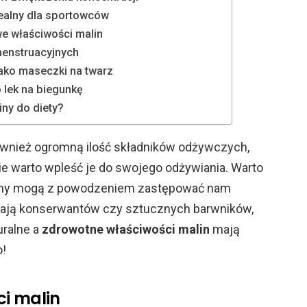
dealny dla sportowców
e właściwości malin
enstruacyjnych
jako maseczki na twarz
o lek na biegunkę
iny do diety?
ównież ogromną ilość składników odżywczych,
ie warto wpleść je do swojego odżywiania. Warto
aliny mogą z powodzeniem zastępować nam
rają konserwantów czy sztucznych barwników,
uralne a
zdrowotne właściwości malin
mają
o!
ci malin