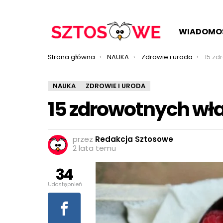
WIADOMO
Jesteś tutaj:
Strona główna
NAUKA
Zdrowie i uroda
15 zd
NAUKA
ZDROWIE I URODA
15 zdrowotnych wła
przez
Redakcja Sztosowe
2 lata temu
34
Udostępnień