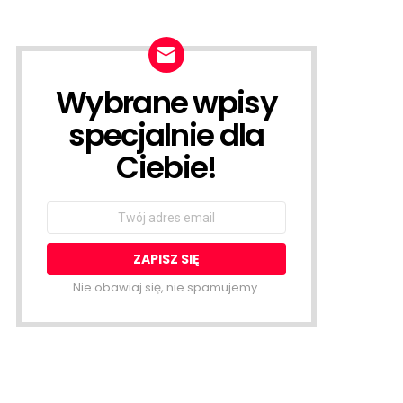
Wybrane wpisy
NEWSLETTER
specjalnie dla
Ciebie!
Email
address:
Nie obawiaj się, nie spamujemy.