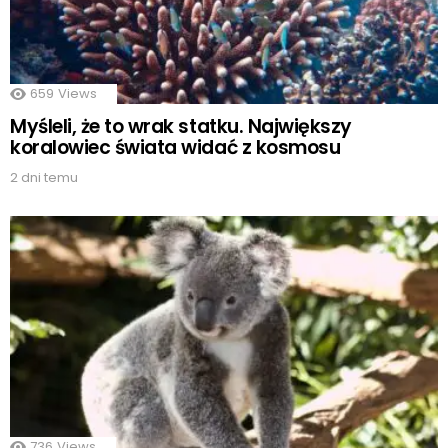
659
Views
Myśleli, że to wrak statku. Największy
koralowiec świata widać z kosmosu
2 dni temu
736
Views