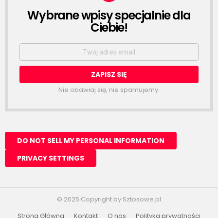
Wybrane wpisy specjalnie dla
NEWSLETTER
Ciebie!
Email
address:
Nie obawiaj się, nie spamujemy.
© 2025 Copyright by Sztosowe.pl
Strona Główna
Kontakt
O nas
Polityka prywatności