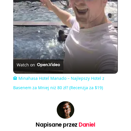
Video
Watch on
🏨 Minahasa Hotel Manado – Najlepszy Hotel z
Basenem za Mniej niż 80 zł? (Recenzja za $19)
Napisane przez
Daniel