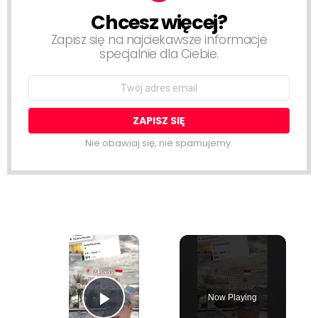
Chcesz więcej?
NEWSLETTER
Zapisz się na najciekawsze informacje
specjalnie dla Ciebie.
Email
address:
Nie obawiaj się, nie spamujemy.
×
Now Playing