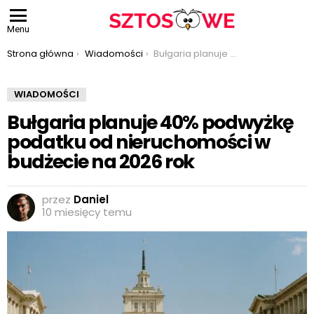
Menu
Jesteś tutaj:
Strona główna
Wiadomości
Bułgaria planuje 40% podwyżkę podatku od nieruchomości w budżecie na 2026 rok
WIADOMOŚCI
Bułgaria planuje 40% podwyżkę
podatku od nieruchomości w
budżecie na 2026 rok
przez
Daniel
10 miesięcy temu