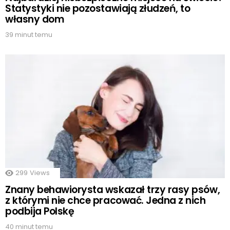
Statystyki nie pozostawiają złudzeń, to
własny dom
39 minut temu
299
Views
Znany behawiorysta wskazał trzy rasy psów,
z którymi nie chce pracować. Jedna z nich
podbija Polskę
40 minut temu