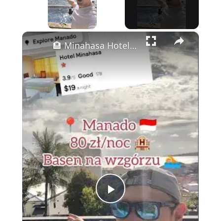
Play Video
×
🏨 Minahasa Hotel Manado – Najlepszy Hotel z Basenem za Mniej niż 80 zł? (Recenzja za $19)
Play