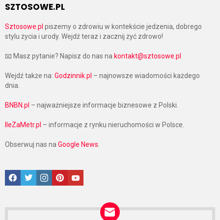
SZTOSOWE.PL
Sztosowe.pl
piszemy o zdrowiu w kontekście jedzenia, dobrego
stylu życia i urody. Wejdź teraz i zacznij żyć zdrowo!
📧 Masz pytanie? Napisz do nas na
kontakt@sztosowe.pl
Wejdź także na:
Godzinnik.pl
– najnowsze wiadomości każdego
dnia.
BNBN.pl
– najważniejsze informacje biznesowe z Polski.
IleZaMetr.pl
– informacje z rynku nieruchomości w Polsce.
Obserwuj nas na
Google News
.
Facebook
Twitter
Instagram
Pinterest
Google News