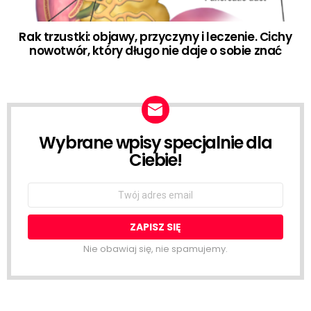
Rak trzustki: objawy, przyczyny i leczenie. Cichy
nowotwór, który długo nie daje o sobie znać
Wybrane wpisy specjalnie dla
NEWSLETTER
Ciebie!
Email
address:
Nie obawiaj się, nie spamujemy.