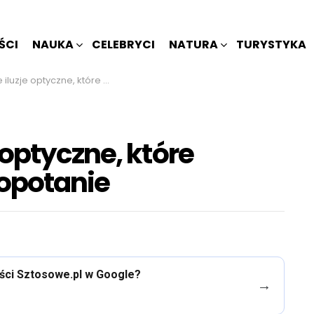
ŚCI
NAUKA
CELEBRYCI
NATURA
TURYSTYKA
tyczne, które wprawią Cię w zakłopotanie
optyczne, które
opotanie
eści Sztosowe.pl w Google?
→