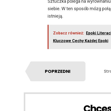
Sztuczka polega na wyrównaniu b
siebie. W ten sposób mózg połąc
istnieją.
Zobacz również:
Epoki Literac
Kluczowe Cechy Każdej Epoki
POPRZEDNI
Str
Chces
NEWSLETTER