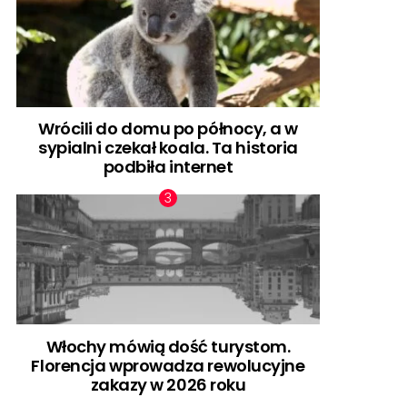
Wrócili do domu po północy, a w
sypialni czekał koala. Ta historia
podbiła internet
Włochy mówią dość turystom.
Florencja wprowadza rewolucyjne
zakazy w 2026 roku