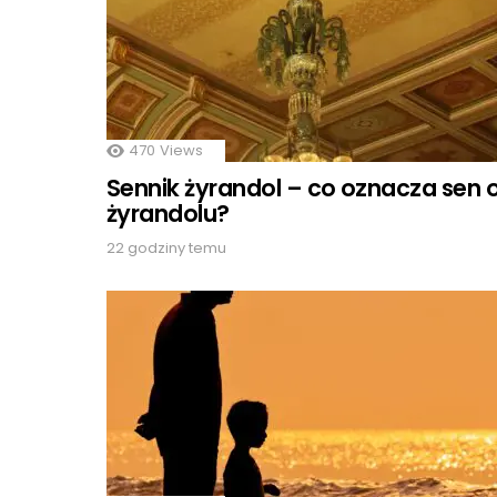
470
Views
Sennik żyrandol – co oznacza sen 
żyrandolu?
22 godziny temu