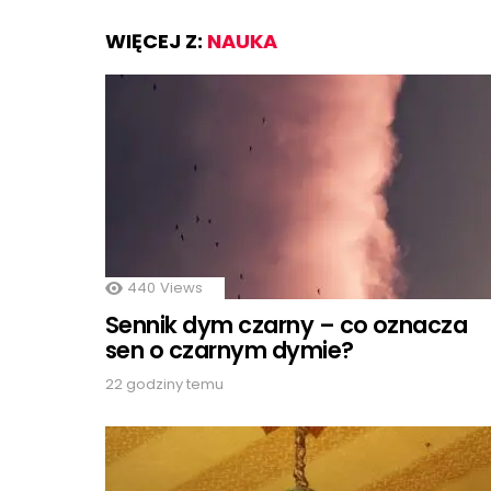
WIĘCEJ Z:
NAUKA
440
Views
Sennik dym czarny – co oznacza
sen o czarnym dymie?
22 godziny temu