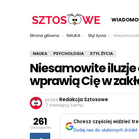
WIADOMO
Jesteś tutaj:
Strona główna
NAUKA
Styl życia
Niesamowite iluzje op
NAUKA
PSYCHOLOGIA
STYL ŻYCIA
Niesamowite iluzje 
wprawią Cię w zakł
przez
Redakcja Sztosowe
7 miesięcy temu
261
Chcesz częściej widzieć tr
Udostępnień
Dodaj nas do ulubionych źródeł