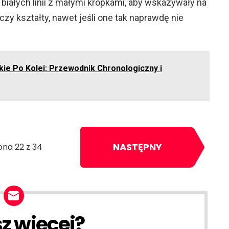
iałych linii z małymi kropkami, aby wskazywały na
zy kształty, nawet jeśli one tak naprawdę nie
kie Po Kolei: Przewodnik Chronologiczny i
NASTĘPNY
ona 22 z 34
z więcej?