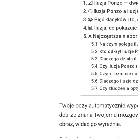
📐 Iluzja Ponzo — dwi
🌕 Iluzja Ponzo a iluz
🧩 Pięć klasyków i to
📊 Iluzja, co pokazuje 
❌ Najczęstsze niepor
Na czym polega il
Kto odkryl iluzje 
Dlaczego dziala i
Czy iluzja Ponzo 
Czym rozni sie il
Dlaczego iluzja d
Czy zludzenia op
Twoje oczy automatycznie wypełn
dobrze znana Twojemu mózgowi.
obraz, widać go wyraźnie.