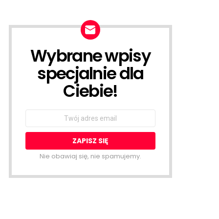
Wybrane wpisy
NEWSLETTER
specjalnie dla
Ciebie!
Email
address:
Nie obawiaj się, nie spamujemy.