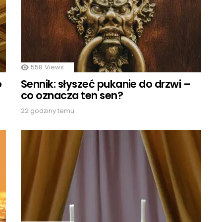
558
Views
o
Sennik: słyszeć pukanie do drzwi –
co oznacza ten sen?
22 godziny temu