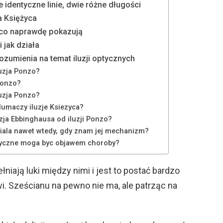
e identyczne linie, dwie różne długości
ja Księżyca
, co naprawdę pokazują
i jak działa
ozumienia na temat iluzji optycznych
uzja Ponzo?
Ponzo?
luzja Ponzo?
tlumaczy iluzje Ksiezyca?
uzja Ebbinghausa od iluzji Ponzo?
ziala nawet wtedy, gdy znam jej mechanizm?
tyczne moga byc objawem choroby?
iają luki między nimi i jest to postać bardzo
 Sześcianu na pewno nie ma, ale patrząc na