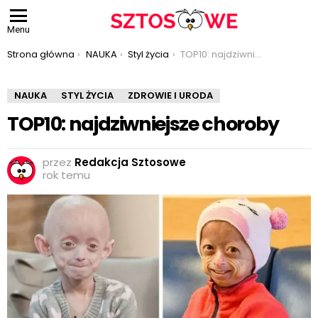
Menu
Jesteś tutaj:
Strona główna
NAUKA
Styl życia
TOP10: najdziwniejsze choroby
NAUKA
STYL ŻYCIA
ZDROWIE I URODA
TOP10: najdziwniejsze choroby
przez
Redakcja Sztosowe
rok temu