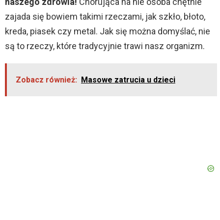
naszego zdrowia!
Chorująca na nie osoba chętnie
o
zajada się bowiem takimi rzeczami, jak szkło, błoto,
kreda, piasek czy metal. Jak się można domyślać, nie
są to rzeczy, które tradycyjnie trawi nasz organizm.
Zobacz również:
Masowe zatrucia u dzieci