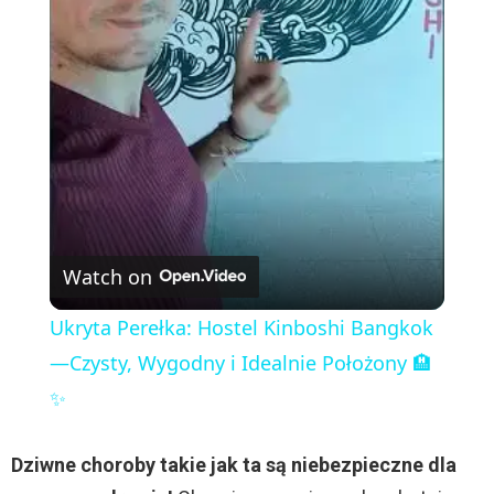
l
a
y
V
Watch on
i
Ukryta Perełka: Hostel Kinboshi Bangkok
—Czysty, Wygodny i Idealnie Położony 🏨
d
✨
e
Dziwne choroby takie jak ta są niebezpieczne dla