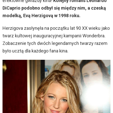
efektowne gwiazdy kina!
Kolejny romans Leonardo
DiCaprio podobno odbył się między nim, a czeską
modelką, Evą Herzigovą w 1998 roku.
Herzigova zasłynęła na początku lat 90 XX wieku jako
twarz kultowej inauguracyjnej kampanii Wonderbra.
Zobaczenie tych dwóch legendarnych twarzy razem
było ucztą dla każdego fana kina.