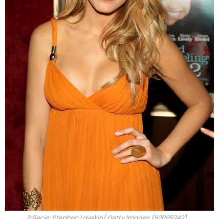
Zdjęcie: Stephen Lovekin/ Getty Images (82095242).