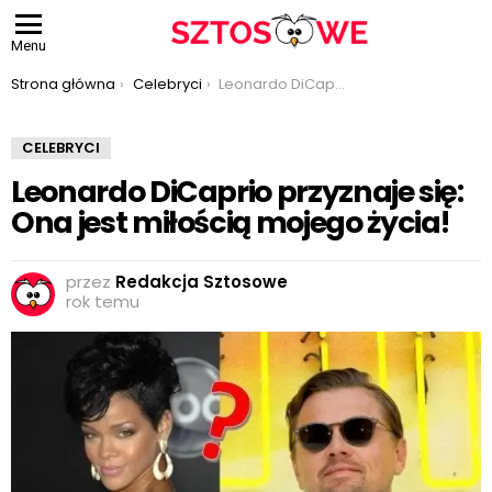
Menu
Jesteś tutaj:
Strona główna
Celebryci
Leonardo DiCaprio przyznaje się: Ona jest miłością mojego życia!
CELEBRYCI
Leonardo DiCaprio przyznaje się:
Ona jest miłością mojego życia!
przez
Redakcja Sztosowe
rok temu