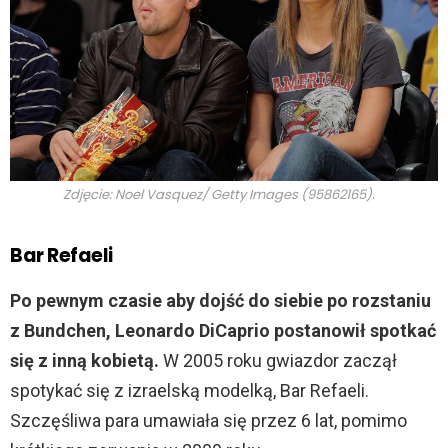
Zdjęcie: Noel Vasquez/ Getty Images (95862165).
Bar Refaeli
Po pewnym czasie aby dojść do siebie po rozstaniu
z Bundchen, Leonardo DiCaprio postanowił spotkać
się z inną kobietą.
W 2005 roku gwiazdor zaczął
spotykać się z izraelską modelką, Bar Refaeli.
Szczęśliwa para umawiała się przez 6 lat, pomimo