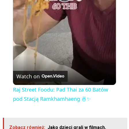
P
l
a
y
V
Watch on
i
Raj Street Foodu: Pad Thai za 60 Batów
pod Stacją Ramkhamhaeng 🍜✨
d
e
Zobacz również:
Jako dzieci grali w filmach,