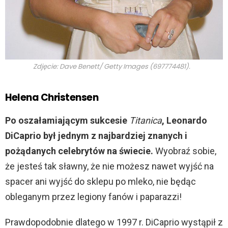
Zdjęcie: Dave Benett/ Getty Images (697774481).
Helena Christensen
Po oszałamiającym sukcesie
Titanica
, Leonardo
DiCaprio był jednym z najbardziej znanych i
pożądanych celebrytów na świecie.
Wyobraź sobie,
że jesteś tak sławny, że nie możesz nawet wyjść na
spacer ani wyjść do sklepu po mleko, nie będąc
obleganym przez legiony fanów i paparazzi!
Prawdopodobnie dlatego w 1997 r. DiCaprio wystąpił z