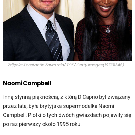
Zdjęcie: Konstantin Zavrazhin/ TCF/ Getty Images(107101348).
Naomi Campbell
Inną słynną pięknością, z którą DiCaprio był związany
przez lata, była brytyjska supermodelka Naomi
Campbell. Plotki o tych dwóch gwiazdach pojawiły się
po raz pierwszy około 1995 roku.