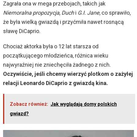
Zagrała ona w mega przebojach, takich jak
Niemoralna propozycja
,
Duch
i
G.I. Jane
, co sprawiło,
że była wielką gwiazdą i przyćmiła nawet rosnącą
sławę DiCaprio.
Chociaż aktorka była o 12 lat starsza od
początkującego młodzieńca, różnica wieku
najwyraźniej nie zniechęciła żadnego z nich.
Oczywiście, jeśli chcemy wierzyć plotkom o zażyłej
relacji Leonardo DiCaprio z gwiazdą kina.
Zobacz również:
Jak wyglądają domy polskich
gwiazd?