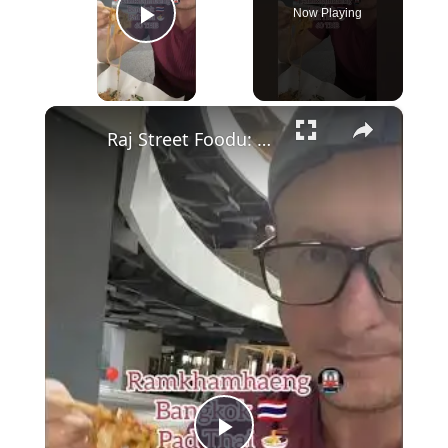
Now Playing
Play Video
×
Raj Street Foodu: Pad Thai za 60 Batów pod Stacją Ramkhamhaeng 🍜✨