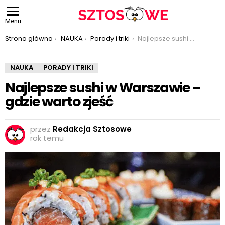
Menu
Jesteś tutaj:
Strona główna
NAUKA
Porady i triki
Najlepsze sushi w Warszawie – gdzie warto zjeść
NAUKA
PORADY I TRIKI
Najlepsze sushi w Warszawie –
gdzie warto zjeść
przez
Redakcja Sztosowe
rok temu