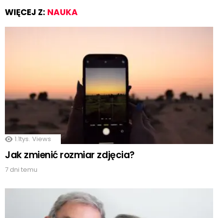
WIĘCEJ Z:
NAUKA
1.1tys.
Views
Jak zmienić rozmiar zdjęcia?
7 dni temu