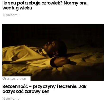
Ile snu potrzebuje człowiek? Normy snu
według wieku
16 dni temu
3.1tys.
Views
Bezsenność – przyczyny i leczenie. Jak
odzyskać zdrowy sen
16 dni temu