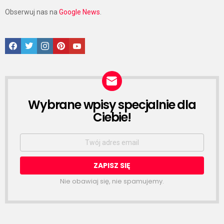
Obserwuj nas na
Google News
.
Facebook
Twitter
Instagram
Pinterest
Google News
Wybrane wpisy specjalnie dla
NEWSLETTER
Ciebie!
Email
address:
Nie obawiaj się, nie spamujemy.