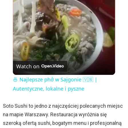
l
a
y
V
Watch on
i
🍜 Najlepsze phở w Sajgonie 🇻🇳 |
Autentyczne, lokalne i pyszne
d
Soto Sushi to jedno z najczęściej polecanych miejsc
e
na mapie Warszawy. Restauracja wyróżnia się
szeroką ofertą sushi, bogatym menu i profesjonalną