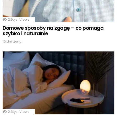
2.9tys.
Views
Domowe sposoby na zgagę – co pomaga
szybko i naturalnie
16 dni temu
2.3tys.
Views