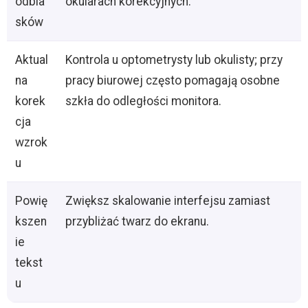
odbla
okularach korekcyjnych.
sków
Aktual
Kontrola u optometrysty lub okulisty; przy
na
pracy biurowej często pomagają osobne
korek
szkła do odległości monitora.
cja
wzrok
u
Powię
Zwiększ skalowanie interfejsu zamiast
kszen
przybliżać twarz do ekranu.
ie
tekst
u