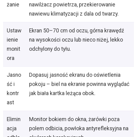
żanie
nawilżacz powietrza, przekierowanie
nawiewu klimatyzacji z dala od twarzy.
Ustaw
Ekran 50–70 cm od oczu, górna krawędź
ienie
na wysokości oczu lub nieco niżej, lekko
monit
odchylony do tyłu.
ora
Jasno
Dopasuj jasność ekranu do oświetlenia
ść i
pokoju – biel na ekranie powinna wyglądać
kontr
jak biała kartka leżąca obok.
ast
Elimin
Monitor bokiem do okna, żarówki poza
acja
polem odbicia, powłoka antyrefleksyjna na