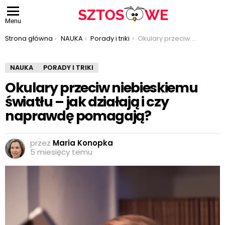
Menu
Jesteś tutaj:
Strona główna
NAUKA
Porady i triki
Okulary przeciw niebieskiemu światłu – jak działają i czy naprawdę pomagają?
NAUKA
PORADY I TRIKI
Okulary przeciw niebieskiemu
światłu – jak działają i czy
naprawdę pomagają?
przez
Maria Konopka
5 miesięcy temu