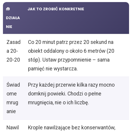
🧰
JAK TO ZROBIĆ KONKRETNIE
DZIAŁA
NIE
Zasad
Co 20 minut patrz przez 20 sekund na
a 20-
obiekt oddalony o około 6 metrów (20
20-20
stóp). Ustaw przypomnienie – sama
pamięć nie wystarcza.
Świad
Przy każdej przerwie kilka razy mocno
ome
domknij powieki. Chodzi o pełne
mrug
mrugnięcia, nie o ich liczbę.
anie
Nawil
Krople nawilżające bez konserwantów,