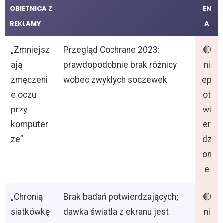
OBIETNICA Z
EN
REKLAMY
A
„Zmniejsz
Przegląd Cochrane 2023:
🔴
ają
prawdopodobnie brak różnicy
ni
zmęczeni
wobec zwykłych soczewek
ep
e oczu
ot
przy
wi
komputer
er
ze”
dz
on
e
„Chronią
Brak badań potwierdzających;
🔴
siatkówkę
dawka światła z ekranu jest
ni