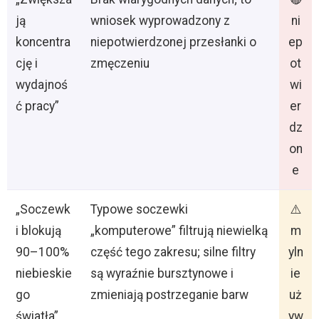
ją
wniosek wyprowadzony z
ni
koncentra
niepotwierdzonej przesłanki o
ep
cję i
zmęczeniu
ot
wydajnoś
wi
ć pracy”
er
dz
on
e
„Soczewk
Typowe soczewki
⚠️
i blokują
„komputerowe” filtrują niewielką
m
90–100%
część tego zakresu; silne filtry
yln
niebieskie
są wyraźnie bursztynowe i
ie
go
zmieniają postrzeganie barw
uż
światła”
yw