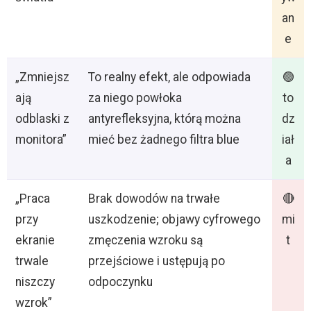
an
e
„Zmniejsz
To realny efekt, ale odpowiada
🟢
ają
za niego powłoka
to
odblaski z
antyrefleksyjna, którą można
dz
monitora”
mieć bez żadnego filtra blue
iał
a
„Praca
Brak dowodów na trwałe
🔴
przy
uszkodzenie; objawy cyfrowego
mi
ekranie
zmęczenia wzroku są
t
trwale
przejściowe i ustępują po
niszczy
odpoczynku
wzrok”