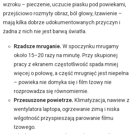
wzroku – pieczenie, uczucie piasku pod powiekami,
przejściowo rozmyty obraz, ból głowy, łzawienie –
d
mają kilka dobrze udokumentowanych przyczyn i
żadna z nich nie jest barwą światła.
e
Rzadsze mruganie.
W spoczynku mrugamy
o
około 15–20 razy na minutę. Przy skupionej
pracy z ekranem częstotliwość spada mniej
więcej o połowę, a część mrugnięć jest niepełna
– powieka nie domyka się i film łzowy nie
rozprowadza się równomiernie.
Przesuszone powietrze.
Klimatyzacja, nawiew z
wentylatora laptopa, ogrzewanie zimą i niska
wilgotność przyspieszają parowanie filmu
łzowego.