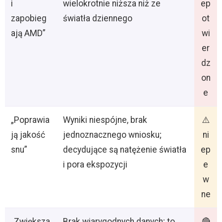
i
wielokrotnie niższa niż ze
ep
zapobieg
światła dziennego
ot
ają AMD”
wi
er
dz
on
e
„Poprawia
Wyniki niespójne, brak
⚠️
ją jakość
jednoznacznego wniosku;
ni
snu”
decydujące są natężenie światła
ep
i pora ekspozycji
e
w
ne
„Zwiększa
Brak wiarygodnych danych; to
🔴