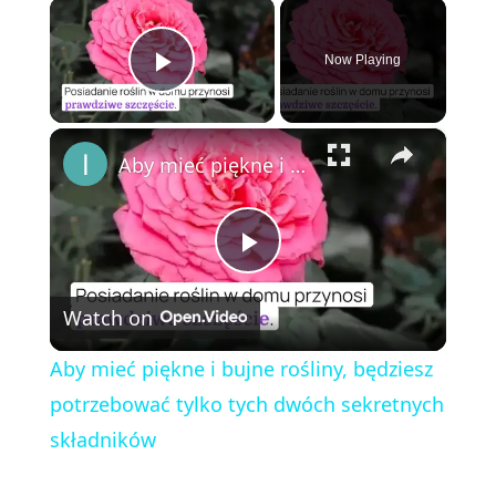
×
Now Playing
Play Video
×
Aby mieć piękne i bujne rośliny, będziesz potrzebować tylko tych dwóch sekretnych składników
P
Watch on
l
Aby mieć piękne i bujne rośliny, będziesz
a
potrzebować tylko tych dwóch sekretnych
składników
y