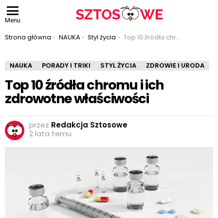
Menu
Jesteś tutaj:
Strona główna
NAUKA
Styl życia
Top 10 źródła chromu i ich zdrowotne właściwości
NAUKA
PORADY I TRIKI
STYL ŻYCIA
ZDROWIE I URODA
Top 10 źródła chromu i ich
zdrowotne właściwości
przez
Redakcja Sztosowe
2 lata temu