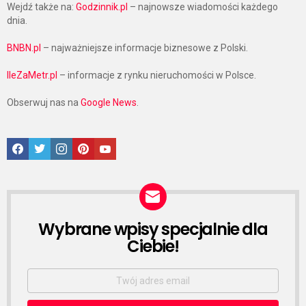
Wejdź także na:
Godzinnik.pl
– najnowsze wiadomości każdego
dnia.
BNBN.pl
– najważniejsze informacje biznesowe z Polski.
IleZaMetr.pl
– informacje z rynku nieruchomości w Polsce.
Obserwuj nas na
Google News
.
Facebook
Twitter
Instagram
Pinterest
Google News
Wybrane wpisy specjalnie dla
NEWSLETTER
Ciebie!
Email
address: