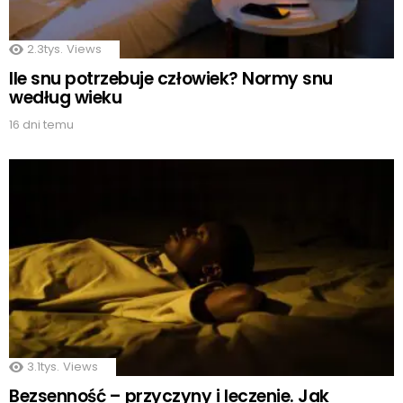
2.3tys.
Views
Ile snu potrzebuje człowiek? Normy snu
według wieku
16 dni temu
3.1tys.
Views
Bezsenność – przyczyny i leczenie. Jak