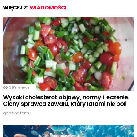
WIĘCEJ Z:
WIADOMOŚCI
399
Views
Wysoki cholesterol: objawy, normy i leczenie.
Cichy sprawca zawału, który latami nie boli
godzinę temu