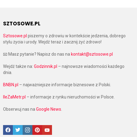
SZTOSOWE.PL
Sztosowe.pl
piszemy o zdrowiu w kontekście jedzenia, dobrego
stylu życia i urody. Wejdź teraz i zacznij żyć zdrowo!
📧 Masz pytanie? Napisz do nas na
kontakt@sztosowe.pl
Wejdź także na:
Godzinnik.pl
– najnowsze wiadomości każdego
dnia.
BNBN.pl
– najważniejsze informacje biznesowe z Polski.
IleZaMetr.pl
– informacje z rynku nieruchomości w Polsce.
Obserwuj nas na
Google News
.
Facebook
Twitter
Instagram
Pinterest
Google News