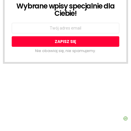
Wybrane wpisy specjalnie dla
NEWSLETTER
Ciebie!
Email
address:
Nie obawiaj się, nie spamujemy.