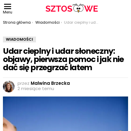
Menu
Jesteś tutaj:
Strona główna
Wiadomości
Udar cieplny i udar słoneczny: objawy, pierwsza pomoc i jak nie dać się przegrzać latem
WIADOMOŚCI
Udar cieplny i udar słoneczny:
objawy, pierwsza pomoc i jak nie
dać się przegrzać latem
przez
Malwina Brzecka
2 miesiące temu