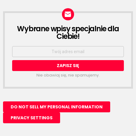
Wybrane wpisy specjalnie dla
NEWSLETTER
Ciebie!
Email
address:
Nie obawiaj się, nie spamujemy.